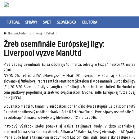
FUTBAL
SPRÁVY
SVET
SLOVENSKO
KULTÚRA
Ekonomický denník
Hokej
Futbal
Žreb osemfinále Európskej ligy:
Liverpool vyzve ManUtd
Prvé zápasy osemfinále EL sa odohrajú 10. marca, odvety o týždeň neskôr 17. marca
2016.
NYON 26. februára (WebNoviny.sk) – Hráči FC Liverpool v kádri aj s kapitánom
slovenskej futbalovej reprezentácie Martinom Škrtelom si v osemfinále Európskej ligy
(EL) 2015/2016 zmerajú sily v „anglickom“ súboji s Manchestrom United. Rozhodol o
tom piatkový popoludňajší žreb vo švajčiarskom Nyone, sídle Európskej futbalovej
únie (UEFA).
Slovensko medzi 16 tímami v európskom pohári číslo dva zastupuje už iba spomenutý
31-ročný handlovský rodák pochádzajúci z Ráztočna Škrtel. Prvé zápasy osemfinále EL
sa odohrajú 10. marca, odvety o týždeň neskôr 17. marca 2016.
Piatkový výsledok žrebu ponúka aj ďalšie zaujímavé duely. V čisto španielskej
konfrontácii na seba narazia Athletic Bilbao a FC Valencia, český vicemajster AC Sparta
Praha bude hrať s talianskym protivníkom Laziom Rím, ďalší španielsky zástupca FC