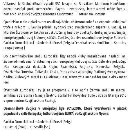
Villarreal (v šestnásťfinále vyradil SSC Neapol so Slovákom Marekom Hamšíkom,
pozn.) nastúpi proti nemeckému Bayeru Leverkusen, interesantný môže byť aj
nemecko-anglický dvojzápas Borussia Dortmund – Tottenham Hotspur.
Španielsko malo v piatkovom osudí najväčšie, až štvornásobné zastúpenie: obhajcovi
trofeje hráčom FC Sevilla prisúdil nyonský žreb švajčiarskeho súpera FC Bazilej, na
ktorého Štadióne sv. Jakuba sa uskutoční aj finálový duel tejto druhej najprestížnejšej
európskej pohárovej klubovej súťaže. Zostávajúce dve osemfinálové dvojice EL tvoria
Šachtar Doneck (Ukr.) – Anderlecht Brusel (Belg.) a Fenerbahce Istanbul (Tur.) – Sporting
Braga (Portug.).
Do osemfinálového žrebu Európskej ligy neboli kluby nasadzované, neplatili ani
žiadne obmedzenia. V aktuálnej edícii európskej klubovej súťaže číslo dva pokračujú
ešte zástupcovia desiatich krajín: Španielska, Anglicka, Nemecka, Belgicka,
Švajčiarska, Turecka, Talianska, Česka, Portugalska a Ukrajiny. Piatkový žreb vykonali
riaditeľ klubových súťaží UEFA Michael Heselschwerdt a ambasádor finále Akexander
Frei.
Štvrťfinále Európskej ligy je na programe 7. a 14. apríla (termín žrebu 18. marca),
semifinále 28. apríla a 5. mája (žreb 15. apríla). Finálový duel bude v stredu 18. mája 2016
v spomenutom švajčiarskom Bazileji.
Osemfinálové dvojice v Európskej lige 2015/2016, ktoré vyžrebovali v piatok
popoludní v sídle Európskej futbalovej únie (UEFA) vo švajčiarskom Nyone:
Šachtar Doneck (Ukr.) – Anderlecht Brusel (Belg.)
FC Bazilej (Švaj.) – FC Sevilla (Šp.)