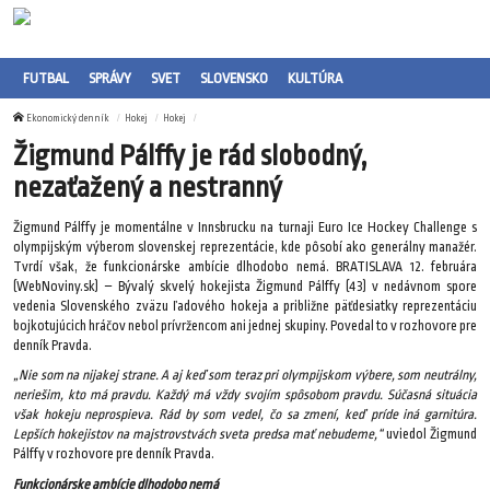
FUTBAL
SPRÁVY
SVET
SLOVENSKO
KULTÚRA
Ekonomický denník
Hokej
Hokej
Žigmund Pálffy je rád slobodný,
nezaťažený a nestranný
Žigmund Pálffy je momentálne v Innsbrucku na turnaji Euro Ice Hockey Challenge s
olympijským výberom slovenskej reprezentácie, kde pôsobí ako generálny manažér.
Tvrdí však, že funkcionárske ambície dlhodobo nemá. BRATISLAVA 12. februára
(WebNoviny.sk) – Bývalý skvelý hokejista Žigmund Pálffy (43) v nedávnom spore
vedenia Slovenského zväzu ľadového hokeja a približne päťdesiatky reprezentáciu
bojkotujúcich hráčov nebol prívržencom ani jednej skupiny. Povedal to v rozhovore pre
denník Pravda.
„Nie som na nijakej strane. A aj keď som teraz pri olympijskom výbere, som neutrálny,
neriešim, kto má pravdu. Každý má vždy svojím spôsobom pravdu. Súčasná situácia
však hokeju neprospieva. Rád by som vedel, čo sa zmení, keď príde iná garnitúra.
Lepších hokejistov na majstrovstvách sveta predsa mať nebudeme,“
uviedol Žigmund
Pálffy v rozhovore pre denník Pravda.
Funkcionárske ambície dlhodobo nemá