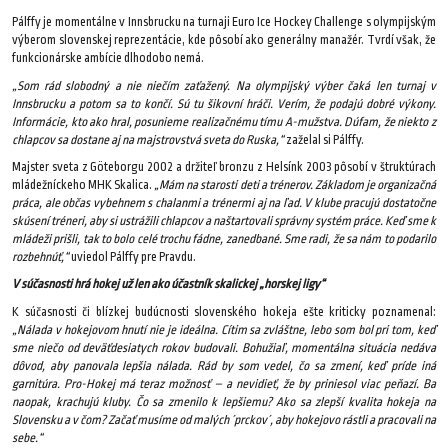
Pálffy je momentálne v Innsbrucku na turnaji Euro Ice Hockey Challenge s olympijským
výberom slovenskej reprezentácie, kde pôsobí ako generálny manažér. Tvrdí však, že
funkcionárske ambície dlhodobo nemá.
„Som rád slobodný a nie niečím zaťažený. Na olympijský výber čaká len turnaj v
Innsbrucku a potom sa to končí. Sú tu šikovní hráči. Verím, že podajú dobré výkony.
Informácie, kto ako hral, posunieme realizačnému tímu A-mužstva. Dúfam, že niekto z
chlapcov sa dostane aj na majstrovstvá sveta do Ruska,“
zaželal si Pálffy.
Majster sveta z Göteborgu 2002 a držiteľ bronzu z Helsínk 2003 pôsobí v štruktúrach
mládežníckeho MHK Skalica.
„Mám na starosti deti a trénerov. Základom je organizačná
práca, ale občas vybehnem s chalanmi a trénermi aj na ľad. V klube pracujú dostatočne
skúsení tréneri, aby si ustrážili chlapcov a naštartovali správny systém práce. Keď sme k
mládeži prišli, tak to bolo celé trochu fádne, zanedbané. Sme radi, že sa nám to podarilo
rozbehnúť,“
uviedol Pálffy pre Pravdu.
V súčasnosti hrá hokej už len ako účastník skalickej „horskej ligy“
K súčasnosti či blízkej budúcnosti slovenského hokeja ešte kriticky poznamenal:
„Nálada v hokejovom hnutí nie je ideálna. Cítim sa zvláštne, lebo som bol pri tom, keď
sme niečo od deväťdesiatych rokov budovali. Bohužiaľ, momentálna situácia nedáva
dôvod, aby panovala lepšia nálada. Rád by som vedel, čo sa zmení, keď príde iná
garnitúra. Pro-Hokej má teraz možnosť – a nevidieť, že by priniesol viac peňazí. Ba
naopak, krachujú kluby. Čo sa zmenilo k lepšiemu? Ako sa zlepší kvalita hokeja na
Slovensku a v čom? Začať musíme od malých ´prckov´, aby hokejovo rástli a pracovali na
sebe.“