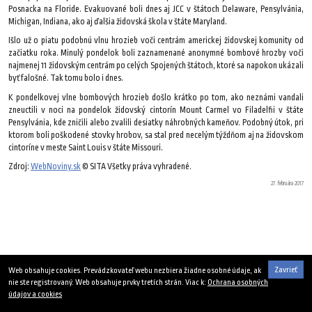
Posnacka na Floride. Evakuované boli dnes aj JCC v štátoch Delaware, Pensylvánia,
Michigan, Indiana, ako aj ďalšia židovská škola v štáte Maryland.
Išlo už o piatu podobnú vlnu hrozieb voči centrám americkej židovskej komunity od
začiatku roka. Minulý pondelok boli zaznamenané anonymné bombové hrozby voči
najmenej 11 židovským centrám po celých Spojených štátoch, ktoré sa napokon ukázali
byť falošné. Tak tomu bolo i dnes.
K pondelkovej vlne bombových hrozieb došlo krátko po tom, ako neznámi vandali
zneuctili v noci na pondelok židovský cintorín Mount Carmel vo Filadelfii v štáte
Pensylvánia, kde zničili alebo zvalili desiatky náhrobných kameňov. Podobný útok, pri
ktorom boli poškodené stovky hrobov, sa stal pred necelým týždňom aj na židovskom
cintoríne v meste Saint Louis v štáte Missouri.
Zdroj:
WebNoviny.sk
© SITA Všetky práva vyhradené.
27. februára 2017
Zavrieť
Web obsahuje cookies. Prevádzkovateľ webu nezbiera žiadne osobné údaje, ak
nie ste registrovaný. Web obsahuje prvky tretích strán. Viac k:
Ochrana osobných
údajov a cookies