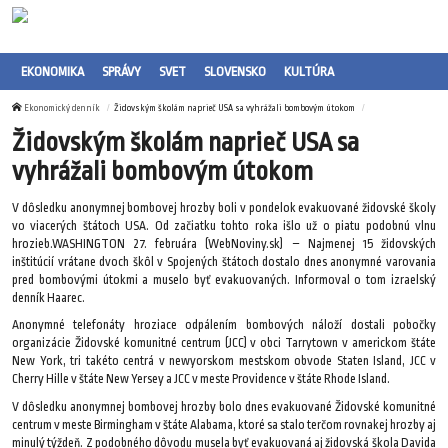
EKONOMIKA
SPRÁVY
SVET
SLOVENSKO
KULTÚRA
Ekonomický denník
Židovským školám naprieč USA sa vyhrážali bombovým útokom
Židovským školám naprieč USA sa
vyhrážali bombovým útokom
V dôsledku anonymnej bombovej hrozby boli v pondelok evakuované židovské školy
vo viacerých štátoch USA. Od začiatku tohto roka išlo už o piatu podobnú vlnu
hrozieb.WASHINGTON 27. februára (WebNoviny.sk) – Najmenej 15 židovských
inštitúcií vrátane dvoch škôl v Spojených štátoch dostalo dnes anonymné varovania
pred bombovými útokmi a muselo byť evakuovaných. Informoval o tom izraelský
denník Haarec.
Anonymné telefonáty hroziace odpálením bombových náloží dostali pobočky
organizácie Židovské komunitné centrum (JCC) v obci Tarrytown v americkom štáte
New York, tri takéto centrá v newyorskom mestskom obvode Staten Island, JCC v
Cherry Hille v štáte New Yersey a JCC v meste Providence v štáte Rhode Island.
V dôsledku anonymnej bombovej hrozby bolo dnes evakuované Židovské komunitné
centrum v meste Birmingham v štáte Alabama, ktoré sa stalo terčom rovnakej hrozby aj
minulý týždeň. Z podobného dôvodu musela byť evakuovaná aj židovská škola Davida