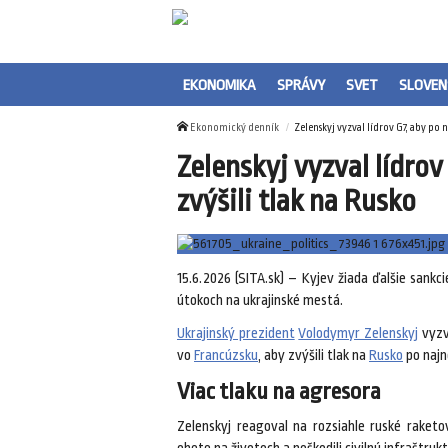
EKONOMIKA
SPRÁVY
SVET
SLOVEN
Ekonomický denník
Zelenskyj vyzval lídrov G7, aby po 
Zelenskyj vyzval lídro
zvýšili tlak na Rusko
15.6.2026 (SITA.sk) – Kyjev žiada ďalšie sank
útokoch na ukrajinské mestá.
Ukrajinský prezident
Volodymyr Zelenskyj
vyzva
vo
Francúzsku
, aby zvýšili tlak na
Rusko
po najn
Viac tlaku na agresora
Zelenskyj reagoval na rozsiahle ruské raketo