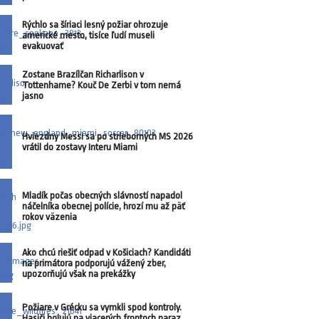
Rýchlo sa šíriaci lesný požiar ohrozuje
americké mesto, tisíce ľudí museli
evakuovať
Zostane Brazílčan Richarlison v
Tottenhame? Kouč De Zerbi v tom nemá
jasno
Hviezdny Messi sa po strieborných MS 2026
vrátil do zostavy Interu Miami
Mladík počas obecných slávností napadol
náčelníka obecnej polície, hrozí mu až päť
rokov väzenia
Ako chcú riešiť odpad v Košiciach? Kandidáti
na primátora podporujú vážený zber,
upozorňujú však na prekážky
Požiare v Grécku sa vymkli spod kontroly.
Hasiči bojujú na viacerých frontoch naraz