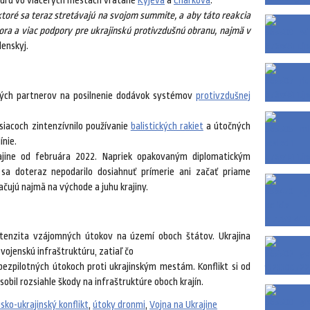
uktúru vo viacerých mestách vrátane
Kyjeva
a
Charkova
.
, ktoré sa teraz stretávajú na svojom summite, a aby táto reakcia
ora a viac podpory pre ukrajinskú protivzdušnú obranu, najmä v
lenskyj.
ných partnerov na posilnenie dodávok systémov
protivzdušnej
iacoch zintenzívnilo používanie
balistických rakiet
a útočných
ínie.
rajine od februára 2022. Napriek opakovaným diplomatickým
sa doteraz nepodarilo dosiahnuť prímerie ani začať priame
ačujú najmä na východe a juhu krajiny.
ntenzita vzájomných útokov na území oboch štátov. Ukrajina
vojenskú infraštruktúru, zatiaľ čo
bezpilotných útokoch proti ukrajinským mestám. Konflikt si od
sobil rozsiahle škody na infraštruktúre oboch krajín.
sko-ukrajinský konflikt
,
útoky dronmi
,
Vojna na Ukrajine