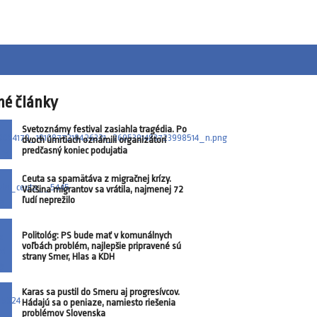
né články
Svetoznámy festival zasiahla tragédia. Po
dvoch úmrtiach oznámili organizátori
predčasný koniec podujatia
Ceuta sa spamätáva z migračnej krízy.
Väčšina migrantov sa vrátila, najmenej 72
ľudí neprežilo
Politológ: PS bude mať v komunálnych
voľbách problém, najlepšie pripravené sú
strany Smer, Hlas a KDH
Karas sa pustil do Smeru aj progresívcov.
Hádajú sa o peniaze, namiesto riešenia
problémov Slovenska