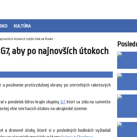
SKO
KULTÚRA
najnovších útokoch zvýšili tlak na Rusko
Posled
v G7, aby po najnovších útokoch
cie a posilnenie protivzdušnej obrany po smrteľných raketových
l v pondelok lídrov krajín skupiny
G7
, ktorí sa zídu na summite
ovšej vlne smrtiacich útokov na ukrajinské územie.
vé a dronové útoky, ktoré si v posledných hodinách vyžiadali