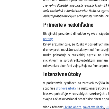
obete na životoch a poškodili civilnú infraštr
„Je veľmi dôležité, aby prišla reakcia krajín G7
bola rozhodná a konkrétna: viac tlaku na agres
oblasti protibalistických schopností,“
uviedol Ze
Prímerie v nedohľadne
Ukrajinský prezident dlhodobo vyzýva západ
obrany
.
Kyjev argumentuje, že Rusko v posledných mes
dronov proti mestám vzdialeným od frontovej l
Rusko pokračuje v rozsiahlej agresii na Uk
iniciatívam a sprostredkovateľským snahám 
rokovania o ukončení vojny. Boje na fronte pokr
Intenzívne útoky
V posledných týždňoch sa zároveň zvýšila i
stupňuje
dronové útoky
na ruskú energetickú a 
Moskva pokračuje v rozsiahlych raketových a 
svojho začiatku vyžiadal desaťtisíce obetí a spô
Viac k témam:
Civilné obete
,
raketové útoky
,
Ru