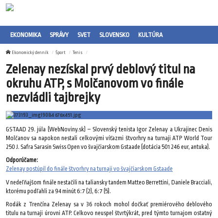
EKONOMIKA
SPRÁVY
SVET
SLOVENSKO
KULTÚRA
Ekonomický denník
Šport
Tenis
Zelenay nezískal prvý deblový titul na
okruhu ATP, s Molčanovom vo finále
nezvládli tajbrejky
GSTAAD 29. júla (WebNoviny.sk) – Slovenský tenista Igor Zelenay a Ukrajinec Denis
Molčanov sa napokon nestali celkovými víťazmi štvorhry na turnaji ATP World Tour
250 J. Safra Sarasin Swiss Open vo švajčiarskom Gstaade (dotácia 501 246 eur, antuka).
Odporúčame:
Zelenay postúpil do finále štvorhry na turnaji vo švajčiarskom Gstaade
V nedeľňajšom finále nestačili na taliansky tandem Matteo Berrettini, Daniele Bracciali,
ktorému podľahli za 94 minút 6:7 (2), 6:7 (5).
Rodák z Trenčína Zelenay sa v 36 rokoch mohol dočkať premiérového deblového
titulu na turnaji úrovni ATP. Celkovo neuspel štvrtýkrát, pred týmto turnajom ostatný