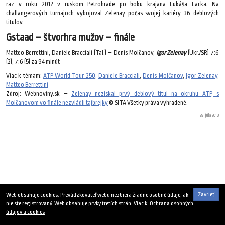
raz v roku 2012 v ruskom Petrohrade po boku krajana Lukáša Lacka. Na
challangerových turnajoch vybojoval Zelenay počas svojej kariéry 36 deblových
titulov.
Gstaad – štvorhra mužov – finále
Matteo Berrettini, Daniele Bracciali (Tal.) – Denis Molčanov,
Igor Zelenay
(Ukr./SR) 7:6
(2), 7:6 (5) za 94 minút
Viac k témam:
ATP World Tour 250
,
Daniele Bracciali
,
Denis Molčanov
,
Igor Zelenay
,
Matteo Berrettini
Zdroj: Webnoviny.sk –
Zelenay nezískal prvý deblový titul na okruhu ATP, s
Molčanovom vo finále nezvládli tajbrejky
© SITA Všetky práva vyhradené.
29. júla 2018
Zavrieť
Web obsahuje cookies. Prevádzkovateľ webu nezbiera žiadne osobné údaje, ak
nie ste registrovaný. Web obsahuje prvky tretích strán. Viac k:
Ochrana osobných
údajov a cookies