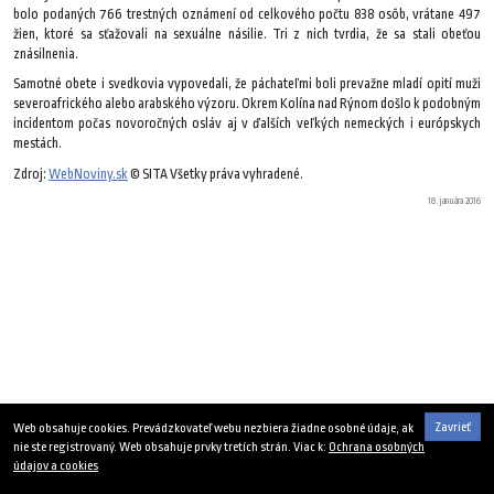
bolo podaných 766 trestných oznámení od celkového počtu 838 osôb, vrátane 497
žien, ktoré sa sťažovali na sexuálne násilie. Tri z nich tvrdia, že sa stali obeťou
znásilnenia.
Samotné obete i svedkovia vypovedali, že páchateľmi boli prevažne mladí opití muži
severoafrického alebo arabského výzoru. Okrem Kolína nad Rýnom došlo k podobným
incidentom počas novoročných osláv aj v ďalších veľkých nemeckých i európskych
mestách.
Zdroj:
WebNoviny.sk
© SITA Všetky práva vyhradené.
18. januára 2016
Zavrieť
Web obsahuje cookies. Prevádzkovateľ webu nezbiera žiadne osobné údaje, ak
nie ste registrovaný. Web obsahuje prvky tretích strán. Viac k:
Ochrana osobných
údajov a cookies