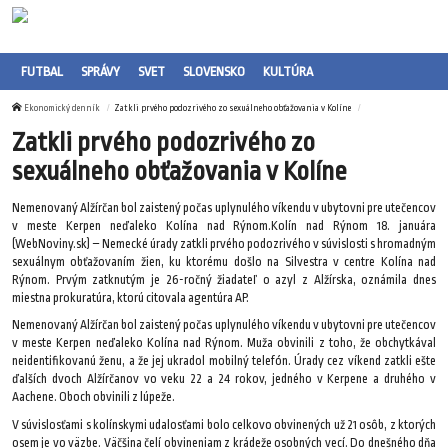
FUTBAL
SPRÁVY
SVET
SLOVENSKO
KULTÚRA
Ekonomický denník
Zatkli prvého podozrivého zo sexuálneho obťažovania v Kolíne
Zatkli prvého podozrivého zo
sexuálneho obťažovania v Kolíne
Nemenovaný Alžírčan bol zaistený počas uplynulého víkendu v ubytovni pre utečencov
v meste Kerpen neďaleko Kolína nad Rýnom.Kolín nad Rýnom 18. januára
(WebNoviny.sk) – Nemecké úrady zatkli prvého podozrivého v súvislosti s hromadným
sexuálnym obťažovaním žien, ku ktorému došlo na Silvestra v centre Kolína nad
Rýnom. Prvým zatknutým je 26-ročný žiadateľ o azyl z Alžírska, oznámila dnes
miestna prokuratúra, ktorú citovala agentúra AP.
Nemenovaný Alžírčan bol zaistený počas uplynulého víkendu v ubytovni pre utečencov
v meste Kerpen neďaleko Kolína nad Rýnom. Muža obvinili z toho, že obchytkával
neidentifikovanú ženu, a že jej ukradol mobilný telefón. Úrady cez víkend zatkli ešte
ďalších dvoch Alžírčanov vo veku 22 a 24 rokov, jedného v Kerpene a druhého v
Aachene. Oboch obvinili z lúpeže.
V súvislosťami s kolínskymi udalosťami bolo celkovo obvinených už 21 osôb, z ktorých
osem je vo väzbe. Väčšina čelí obvineniam z krádeže osobných vecí. Do dnešného dňa