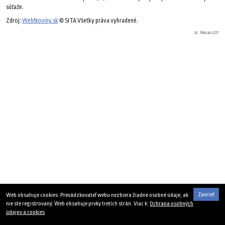
súťaže.
Zdroj:
WebNoviny.sk
© SITA Všetky práva vyhradené.
24. februára 2017
Zavrieť
Web obsahuje cookies. Prevádzkovateľ webu nezbiera žiadne osobné údaje, ak
nie ste registrovaný. Web obsahuje prvky tretích strán. Viac k:
Ochrana osobných
údajov a cookies