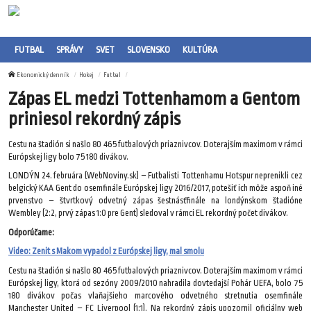
FUTBAL
SPRÁVY
SVET
SLOVENSKO
KULTÚRA
Ekonomický denník
Hokej
Futbal
Zápas EL medzi Tottenhamom a Gentom
priniesol rekordný zápis
Cestu na štadión si našlo 80 465 futbalových priaznivcov. Doterajším maximom v rámci
Európskej ligy bolo 75 180 divákov.
LONDÝN 24. februára (WebNoviny.sk) – Futbalisti Tottenhamu Hotspur neprenikli cez
belgický KAA Gent do osemfinále Európskej ligy 2016/2017, potešiť ich môže aspoň iné
prvenstvo – štvrtkový odvetný zápas šestnásťfinále na londýnskom štadióne
Wembley (2:2, prvý zápas 1:0 pre Gent) sledoval v rámci EL rekordný počet divákov.
Odporúčame:
Video: Zenit s Makom vypadol z Európskej ligy, mal smolu
Cestu na štadión si našlo 80 465 futbalových priaznivcov. Doterajším maximom v rámci
Európskej ligy, ktorá od sezóny 2009/2010 nahradila dovtedajší Pohár UEFA, bolo 75
180 divákov počas vlaňajšieho marcového odvetného stretnutia osemfinále
Manchester United – FC Liverpool (1:1). Na rekordný zápis upozornil oficiálny web