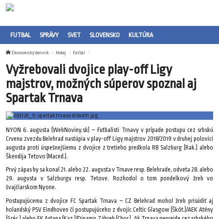
FUTBAL
SPRÁVY
SVET
SLOVENSKO
KULTÚRA
Ekonomický denník
Hokej
Futbal
Vyžrebovali dvojice play-off Ligy
majstrov, možných súperov spoznal aj
Spartak Trnava
NYON 6. augusta (WebNoviny.sk) – Futbalisti Trnavy v prípade postupu cez srbskú
Crvenu zvezdu Belehrad nastúpia v play-off Ligy majstrov 2018/2019 v druhej polovici
augusta proti úspešnejšiemu z dvojice z tretieho predkola RB Salzburg (Rak.) alebo
Škendija Tetovo (Maced.).
Prvý zápas by sa konal 21. alebo 22. augusta v Trnave resp. Belehrade, odveta 28. alebo
29. augusta v Salzburgu resp. Tetove. Rozhodol o tom pondelkový žreb vo
švajčiarskom Nyone.
Postupujúcemu z dvojice FC Spartak Trnava – CZ Belehrad mohol žreb prisúdiť aj
holandský PSV Eindhoven či postupujúceho z dvojíc Celtic Glasgow (Škót.)/AEK Atény
(Gréc.) alebo FK Astana (Kaz.)/Dinamo Záhreb (Chor.). Ak Trnava neprejde cez srbského