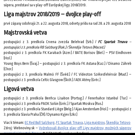
súpera, predstaví sa v play-off Európskej ligy 2018/2019.
Liga majstrov 2018/2019 – dvojice play-off
prvé zápasy odohrajú 21. a 22. augusta 2018, odvety prídu na rad 28. a 29. augusta 2018
Majstrovská vetva
postupujúci z 3. predkola Crvena zvezda Belehrad (Srb.) /
FC Spartak Trnava
–
postupujúci z 3. predkola RB Salzburg (Rak.) / Škendija Tetovo (Maced.)
postupujúci z 3. predkola FK Karabach (Azer.) / BATE Borisov (Biel.) – PSV Eindhoven
(Hol.)
Young Boys Bern (Švaj.) – postupujúci z 3. predkola FK Astana (Kaz.) / Dinamo Záhreb
(Chor.)
postupujúci z 3. predkola Malmö FF (Švéd.) / FC Videoton Székesfehérvár (Maď.) –
postupujúci z 3. predkola Celtic Glasgow (Škót.) / AEK Atény (Gréc.)
Ligová vetva
postupujúci z 3. predkola Benfica Lisabon (Portug.) / Fenerbahce Istanbul (Tur.) –
postupujúci z 3. predkola PAOK Solún (Gréc.) / Spartak Moskva (Rus.)
postupujúci z 3. predkola Standard Liége (Belg.) / Ajax Amsterdam (Hol.) – postupujúci z
3. predkola Slavia Praha (ČR) / Dynamo Kyjev (Ukr.)
Viac k témam:
EC Red Bull Salzburg
,
FC Spartak Trnava
,
Liga majstrov
,
Škendija Tetovo
Zdroj: Webnoviny.sk –
Vyžrebovali dvojice play-off Ligy majstrov, možných súperov
spoznal aj Spartak Trnava
© SITA Všetky práva vyhradené.