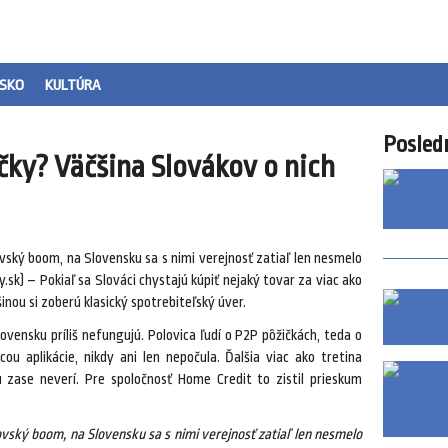
SKO
KULTÚRA
Posled
ičky? Väčšina Slovákov o nich
ský boom, na Slovensku sa s nimi verejnosť zatiaľ len nesmelo
k) – Pokiaľ sa Slováci chystajú kúpiť nejaký tovar za viac ako
šinou si zoberú klasický spotrebiteľský úver.
ovensku príliš nefungujú. Polovica ľudí o P2P pôžičkách, teda o
ou aplikácie, nikdy ani len nepočula. Ďalšia viac ako tretina
zase neverí. Pre spoločnosť Home Credit to zistil prieskum
vský boom, na Slovensku sa s nimi verejnosť zatiaľ len nesmelo