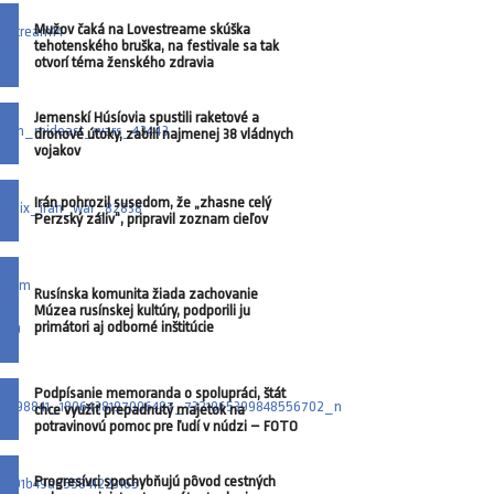
Mužov čaká na Lovestreame skúška
tehotenského bruška, na festivale sa tak
otvorí téma ženského zdravia
Jemenskí Húsíovia spustili raketové a
dronové útoky, zabili najmenej 38 vládnych
vojakov
Irán pohrozil susedom, že „zhasne celý
Perzský záliv“, pripravil zoznam cieľov
Rusínska komunita žiada zachovanie
Múzea rusínskej kultúry, podporili ju
primátori aj odborné inštitúcie
Podpísanie memoranda o spolupráci, štát
chce využiť prepadnutý majetok na
potravinovú pomoc pre ľudí v núdzi – FOTO
Progresívci spochybňujú pôvod cestných