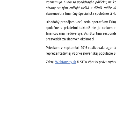
zoznamuje. Ľudia sa uchádzajú o pôžičku, na ktor
strany sa tým znižujú riziká a dlžník môže do
skúsenosti a finančný špecialista spoločnosti H
Dlhodobý prenájom vecí, teda operatívny lízing
spoločne s priateľmi taktiež nie je celkom
financovania nedôveruje. Asi štvrtina respond
presvedčiť za žiadnych okolností.
Prieskum v septembri 2016 realizovala agent
reprezentatívnej vzorke slovenskej populácie 
Zdroj:
WebNoviny.sk
© SITA Všetky práva vyhr