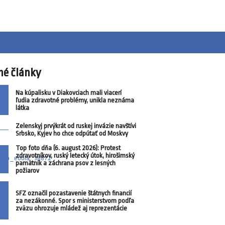
né články
Na kúpalisku v Diakovciach mali viacerí
ľudia zdravotné problémy, unikla neznáma
látka
Zelenskyj prvýkrát od ruskej invázie navštívi
Srbsko, Kyjev ho chce odpútať od Moskvy
Top foto dňa (6. august 2026): Protest
zdravotníkov, ruský letecký útok, hirošimský
pamätník a záchrana psov z lesných
požiarov
SFZ označil pozastavenie štátnych financií
za nezákonné. Spor s ministerstvom podľa
zväzu ohrozuje mládež aj reprezentácie