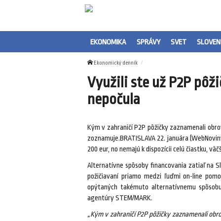
EKONOMIKA
SPRÁVY
SVET
SLOVEN
Ekonomický denník
Využili ste už P2P pôž
nepočula
Kým v zahraničí P2P pôžičky zaznamenali obrov
zoznamuje.BRATISLAVA 22. januára (WebNoviny.s
200 eur, no nemajú k dispozícii celú čiastku, väč
Alternatívne spôsoby financovania zatiaľ na Sl
požičiavaní priamo medzi ľuďmi on-line pomoc
opýtaných takémuto alternatívnemu spôsobu 
agentúry STEM/MARK.
„Kým v zahraničí P2P pôžičky zaznamenali obro