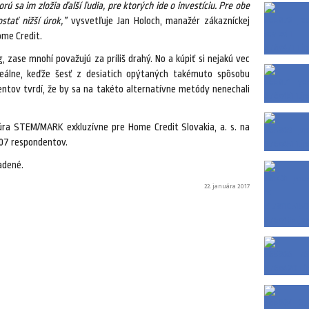
ú sa im zložia ďalší ľudia, pre ktorých ide o investíciu. Pre obe
stať nižší úrok,”
vysvetľuje Jan Holoch, manažér zákazníckej
ome Credit.
, zase mnohí považujú za príliš drahý. No a kúpiť si nejakú vec
 reálne, keďže šesť z desiatich opýtaných takémuto spôsobu
entov tvrdí, že by sa na takéto alternatívne metódy nenechali
úra STEM/MARK exkluzívne pre Home Credit Slovakia, a. s. na
507 respondentov.
adené.
22. januára 2017