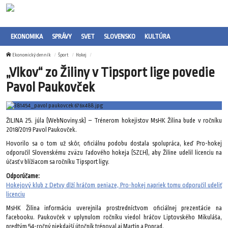
EKONOMIKA
SPRÁVY
SVET
SLOVENSKO
KULTÚRA
Ekonomický denník
Šport
Hokej
„Vlkov“ zo Žiliny v Tipsport lige povedie
Pavol Paukovček
ŽILINA 25. júla (WebNoviny.sk) – Trénerom hokejistov MsHK Žilina bude v ročníku
2018/2019 Pavol Paukovček.
Hovorilo sa o tom už skôr, oficiálnu podobu dostala spolupráca, keď Pro-hokej
odporučil Slovenskému zväzu ľadového hokeja (SZĽH), aby Žiline udelil licenciu na
účasť v blížiacom sa ročníku Tipsport ligy.
Odporúčame:
Hokejový klub z Detvy dlží hráčom peniaze, Pro-hokej napriek tomu odporučil udeliť
licenciu
MsHK Žilina informáciu uverejnila prostredníctvom oficiálnej prezentácie na
facebooku. Paukovček v uplynulom ročníku viedol hráčov Liptovského Mikuláša,
predtým 54-ročný niekdajší útočník trénoval aj Martin a Poprad.