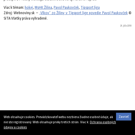
Viac k témam:
hokej
,
MsHK Žilina
,
Pavol Paukovček
,
Tipsport liga
Zdroj: Webnoviny.sk –
„Vlkov“ zo Žiliny v Tipsport lige povedie Pavol Paukovček
©
SITA Všetky práva vyhradené.
25. júla 2018
Zavrieť
Web obsahuje cookies. Prevádzkovateľ webu nezbiera žiadne osobné údaje, ak
nie ste registrovaný. Web obsahuje prvky tretích strán. Viac k:
Ochrana osobných
údajov a cookies