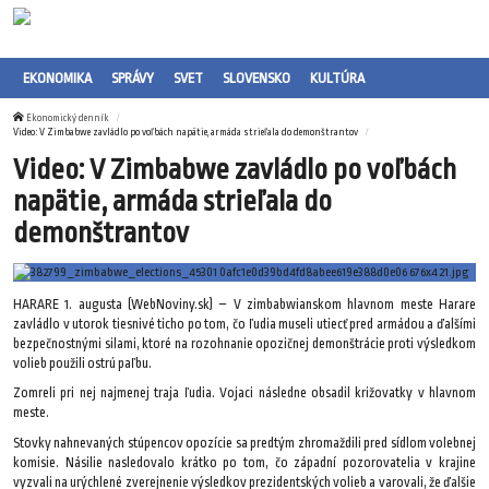
EKONOMIKA
SPRÁVY
SVET
SLOVENSKO
KULTÚRA
Ekonomický denník
Video: V Zimbabwe zavládlo po voľbách napätie, armáda strieľala do demonštrantov
Video: V Zimbabwe zavládlo po voľbách
napätie, armáda strieľala do
demonštrantov
HARARE 1. augusta (WebNoviny.sk) – V zimbabwianskom hlavnom meste Harare
zavládlo v utorok tiesnivé ticho po tom, čo ľudia museli utiecť pred armádou a ďalšími
bezpečnostnými silami, ktoré na rozohnanie opozičnej demonštrácie proti výsledkom
volieb použili ostrú paľbu.
Zomreli pri nej najmenej traja ľudia. Vojaci následne obsadil križovatky v hlavnom
meste.
Stovky nahnevaných stúpencov opozície sa predtým zhromaždili pred sídlom volebnej
komisie. Násilie nasledovalo krátko po tom, čo západní pozorovatelia v krajine
vyzvali na urýchlené zverejnenie výsledkov prezidentských volieb a varovali, že ďalšie