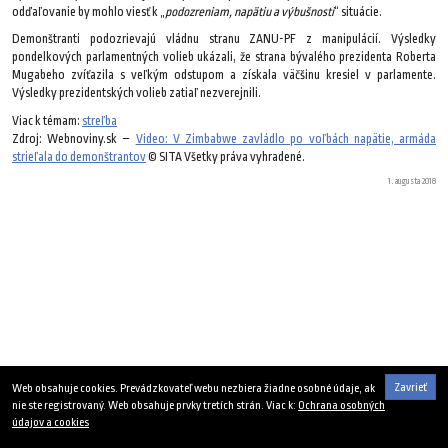
odďaľovanie by mohlo viesť k „
podozreniam, napätiu a výbušnosti
“ situácie.
Demonštranti podozrievajú vládnu stranu ZANU-PF z manipulácií. Výsledky
pondelkových parlamentných volieb ukázali, že strana bývalého prezidenta Roberta
Mugabeho zvíťazila s veľkým odstupom a získala väčšinu kresiel v parlamente.
Výsledky prezidentských volieb zatiaľ nezverejnili.
Viac k témam:
streľba
Zdroj: Webnoviny.sk –
Video: V Zimbabwe zavládlo po voľbách napätie, armáda
strieľala do demonštrantov
© SITA Všetky práva vyhradené.
1. augusta 2018
Zavrieť
Web obsahuje cookies. Prevádzkovateľ webu nezbiera žiadne osobné údaje, ak
nie ste registrovaný. Web obsahuje prvky tretích strán. Viac k:
Ochrana osobných
údajov a cookies