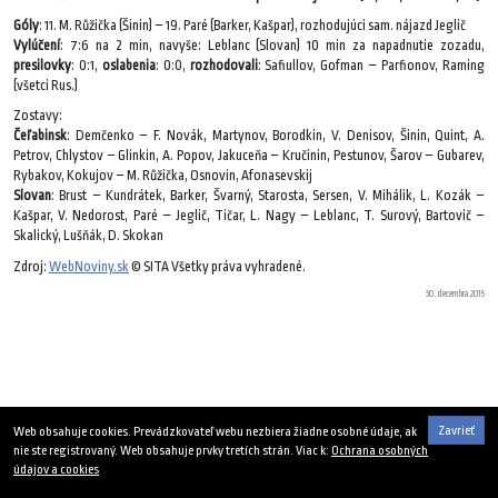
Góly
: 11. M. Růžička (Šinin) – 19. Paré (Barker, Kašpar), rozhodujúci sam. nájazd Jeglič
Vylúčení
: 7:6 na 2 min, navyše: Leblanc (Slovan) 10 min za napadnutie zozadu,
presilovky
: 0:1,
oslabenia
: 0:0,
rozhodovali
: Safiullov, Gofman – Parfionov, Raming
(všetci Rus.)
Zostavy:
Čeľabinsk
: Demčenko – F. Novák, Martynov, Borodkin, V. Denisov, Šinin, Quint, A.
Petrov, Chlystov – Glinkin, A. Popov, Jakuceňa – Kručinin, Pestunov, Šarov – Gubarev,
Rybakov, Kokujov – M. Růžička, Osnovin, Afonasevskij
Slovan
: Brust – Kundrátek, Barker, Švarný, Starosta, Sersen, V. Mihálik, L. Kozák –
Kašpar, V. Nedorost, Paré – Jeglič, Tičar, L. Nagy – Leblanc, T. Surový, Bartovič –
Skalický, Lušňák, D. Skokan
Zdroj:
WebNoviny.sk
© SITA Všetky práva vyhradené.
30. decembra 2015
Zavrieť
Web obsahuje cookies. Prevádzkovateľ webu nezbiera žiadne osobné údaje, ak
nie ste registrovaný. Web obsahuje prvky tretích strán. Viac k:
Ochrana osobných
údajov a cookies