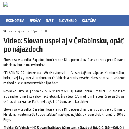
EKONOMIKA
SPRÁVY
SVET
SLOVENSKO
KULTÚRA
Ekonomický denník
Šport
KHL
Video: Slovan uspel aj v Čeľabinsku, opäť
po nájazdoch
Slovan sa v tabuľke Západnej konferencie KHL posunul na ôsmu pozíciu pred Dinamo
Minsk, na konte má 65 bodov.
ČEĽABINSK 30. decembra (WebNoviny.sk) – V stredajšom zápase Kontinentálnej
hokejovej ligy medzi Traktorom Čeľabinsk a bratislavským Slovanom sa o víťazovi
rozhodlo až v samostatných nájazdoch.
Rovnako ako v pondelok v Nižnekamsku aj teraz drámu rozuzlil v prospech
slovenského mužstva slovinský útočník Žiga Jeglič. V riadnom hracom čase za Slovan
skóroval iba Francis Paré, niekdajší hráč domáceho kolektívu.
Slovan sa v tabuľke Západnej konferencie KHL posunul na ôsmu pozíciu pred Dinamo
Minsk, na konte má 65 bodov. „Belasí“ nastúpia najbližšie v pondelok 4. januára 2016 v
Rige.
Traktor Čeľabinsk – HC Slovan Bratislava 1:2 po sam. nájazdoch (1:1, 0:0, 0:0 – 0:0, 0:1)