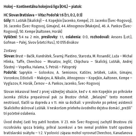
Hokej – Kontinentálna hokejová liga (KHL) – piatok:
HC Slovan Bratislava – Viťaz Podoľsk 1:6 (1:1, 0:2, 0:3)
Góly:
11. Lušňák (Skalický) – 4. Kopejkin (Jacenko, Kempe), 23. Jacenko (Švec-Rogovoj),
36. Jacenko (Švec-Rogovoj, Gimajev), 44. Afinogenov (Makejev), 46. A. Pankov (Švec-
Rogovoj), 50. Kempe (Aaltonen, Horák)
Vylúčení:
5:4 na 2 min,
presilovky:
1:1,
oslabenia:
0:0,
rozhodovali:
Ansons (Lot.),
Gofman – Palej, Sivov (všetci Rus.), 10 055 divákov
Zostavy:
Slovan:
Brust – Bačík, Kundrátek, Švarný, Plastino, Starosta, M. Rosandič, Luža – Michal
Hlinka, Taffe, Cheechoo – Musatov, Jeglič, Chipchura – Skalický, Lušňák, Andrej
Šťastný – Vopelka, Halama, S. Petráš – Pätoprstý
Podoľsk:
Saprykin – Golovkov, A. Semionov, Katičev, Jeřábek, Lukin, Gimajev,
Voronkov, Džiošvili – Makejev, A. Nikulin, Afinogenov – Kopejkin, Aaltonen, Kempe –
Vyglazov, R. Horák, Černov – A. Pankov, Jacenko, Švec-Rogovoj
Slovan inkasoval hneď z prvej vážnejšej situácie, keď v 4. min Kopejkin po prihrávke
Jacenka zblízka prepasíroval puk za Brustov chrbát. „Belasými“ tento moment
neotriasol, tlačili sa dopredu a v 11. min sa dočkali: v presilovke po peknej asistencii
Skalického skóroval Lušňák. V neskoršom priebehu úvodného dejstva domáci „prežili“
tri početné oslabenia.
Úvod druhej časti hry patril hosťom. V 23. min Švec-Rogovoj zachytil Brustovu zlú
rozohrávku spoza bránky, prihral Jacenkovi a ten nemal problém trafiť opustenú
bratislavskú svätyňu – 1:2. V polovici zápasu mohol vyrovnať Cheechoo, Kanaďanova