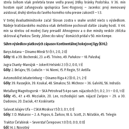
strela švihom však preletela tesne vedľa pravej žŕdky bránky Podoľska. V 36. min
hosťom opäť zafungovala spolupráca Švec-Rogovoj – Jacenko: prvý menovaný
asistoval, druhý strelou do ľavého horného rohu presne zakončil – 1:3.
V tretej dvadsaťminútovke začal Slovan zostra v snahe urobiť niečo s výsledkom.
Nádeje bratislavského mužstva však definitívne pochovali ďalšie zásahy hostí. V 44.
min sa strelou od modrej čiary presadil Afinogenov a o dve minúty neskôr zblízka
skóroval aj Pankov. Šiesty „klinec do rakvy“ domácich pridal v 50. min Kempe.
Súhrn výsledkov piatkových zápasov Kontinentálnej hokejovej ligy (KHL):
Barys Astana – Dinamo Minsk 5:1 (1:1, 2:0, 2:0)
Góly:
18. a 39. Bochenski, 23. a 45. Trivino, 49. Paňukov – 18. Palushaj
Jugra Chanty-Mansijsk – Jokerit Helsinki 2:3 (1:2, 0:0, 1:1)
Góly:
2. Beľajev, 55. Ľudučin – 14. Niemi, 15. P. Regin, 57. Antilla
Avtomobilist Jekaterinburg – Dinamo Riga 4:2 (0:0, 2:1, 2:1)
Góly:
39. Rassejkin, 39. Koukal, 48. Simakov, 53. Michnov – 36. Galviňš, 56. Indrašis
Metallurg Magnitogorsk – SKA Petrohrad 5:4 po sam. nájazdoch (1:1, 0:2, 3:1 – 0:0, 1:0)
Góly:
45., 47. a 49. Moziakin, 20. Lee, rozhodujúci sam. nájazd Zaripov – 29. a 30.
Dadonov, 20. Daciuk, 47. Koskiranta
Salavat Julajev Ufa – CSKA Moskva 1:5 (1:3, 0:1, 0:1)
Góly:
7. D. Makarov – 2. A. Popov, 6. Žarkov, 18. G. Scott, 21. Ničuškin, 45. Telegin
Traktor Čeľabinsk – Severstaľ Čerepovec 1:0 (1:0, 0:0, 0:0)
Gól:
14. J. Novotný