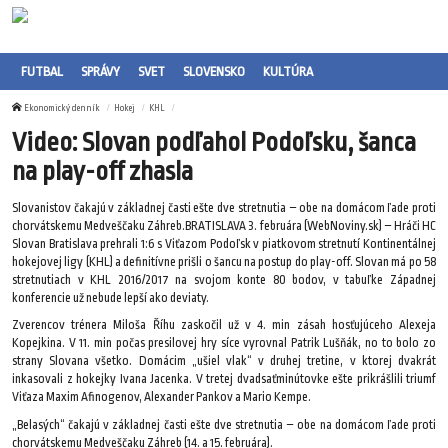
FUTBAL
SPRÁVY
SVET
SLOVENSKO
KULTÚRA
Ekonomický denník
Hokej
KHL
Video: Slovan podľahol Podoľsku, šanca
na play-off zhasla
Slovanistov čakajú v základnej časti ešte dve stretnutia – obe na domácom ľade proti
chorvátskemu Medveščaku Záhreb.BRATISLAVA 3. februára (WebNoviny.sk) – Hráči HC
Slovan Bratislava prehrali 1:6 s Viťazom Podoľsk v piatkovom stretnutí Kontinentálnej
hokejovej ligy (KHL) a definitívne prišli o šancu na postup do play-off. Slovan má po 58
stretnutiach v KHL 2016/2017 na svojom konte 80 bodov, v tabuľke Západnej
konferencie už nebude lepší ako deviaty.
Zverencov trénera Miloša Říhu zaskočil už v 4. min zásah hosťujúceho Alexeja
Kopejkina. V 11. min počas presilovej hry síce vyrovnal Patrik Lušňák, no to bolo zo
strany Slovana všetko. Domácim „ušiel vlak“ v druhej tretine, v ktorej dvakrát
inkasovali z hokejky Ivana Jacenka. V tretej dvadsaťminútovke ešte prikrášlili triumf
Viťaza Maxim Afinogenov, Alexander Pankov a Mario Kempe.
„Belasých“ čakajú v základnej časti ešte dve stretnutia – obe na domácom ľade proti
chorvátskemu Medveščaku Záhreb (14. a 15. februára).