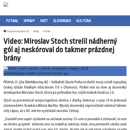
FUTBAL
SPRÁVY
SVET
SLOVENSKO
KULTÚRA
Ekonomický denník
Hokej
Futbal
Video: Miroslav Stoch strelil nádherný
gól aj neskóroval do takmer prázdnej
brány
PRAHA 23. júla (WebNoviny.sk) – Futbalisti Slavie Praha rozbehli nový ročník najvyššej
českej súťaže hladkým víťazstvom 3:0 v Olomouci. Podiel mal na ňom aj slovenský
stredopoliar Miroslav Stoch, ktorý po polhodine hry zvýšil náskok hostí na 2:0.
Stoch sa prezentoval svojou typickou strelou z diaľky, tentoraz z vyše 25 m prekonal
olomouckého brankára Miloša Buchtu. Bývalý slovenský reprezentant odohral takmer
celý zápas, až v 90. min ho vystriedal Jaroslav Zelený.
„
Dosiahli sme super výsledok na začiatok sezóny. Čo sme si povedali a trénovali, to sme
na ihrisku aj splnili. Výborne sme to zvládli aj takticky. Keby sme premenili všetky naše
šance, mohlo to byť oveľa viac ako 3:0. Verím, že toto nie je náš strop a budeme sa ešte