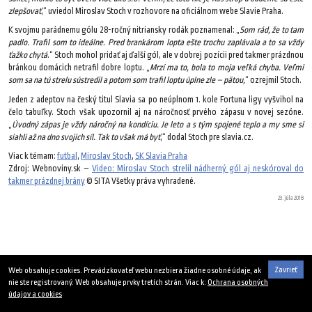
zlepšovať
,“ uviedol Miroslav Stoch v rozhovore na oficiálnom webe Slavie Praha.
K svojmu parádnemu gólu 28-ročný nitriansky rodák poznamenal: „
Som rád, že to tam
padlo. Trafil som to ideálne. Pred brankárom lopta ešte trochu zaplávala a to sa vždy
ťažko chytá
.“ Stoch mohol pridať aj ďalší gól, ale v dobrej pozícii pred takmer prázdnou
bránkou domácich netrafil dobre loptu. „
Mrzí ma to, bola to moja veľká chyba. Veľmi
som sa na tú strelu sústredil a potom som trafil loptu úplne zle – pätou,
“ ozrejmil Stoch.
Jeden z adeptov na český titul Slavia sa po neúplnom 1. kole Fortuna ligy vyšvihol na
čelo tabuľky. Stoch však upozornil aj na náročnosť prvého zápasu v novej sezóne.
„
Úvodný zápas je vždy náročný na kondíciu. Je leto a s tým spojené teplo a my sme si
siahli až na dno svojich síl. Tak to však má byť
,“ dodal Stoch pre slavia.cz.
Viac k témam:
futbal
,
Miroslav Stoch
,
SK Slavia Praha
Zdroj: Webnoviny.sk –
Video: Miroslav Stoch strelil nádherný gól aj neskóroval do
takmer prázdnej brány
© SITA Všetky práva vyhradené.
23. júla 2018
Zavrieť
Web obsahuje cookies. Prevádzkovateľ webu nezbiera žiadne osobné údaje, ak
nie ste registrovaný. Web obsahuje prvky tretích strán. Viac k:
Ochrana osobných
údajov a cookies