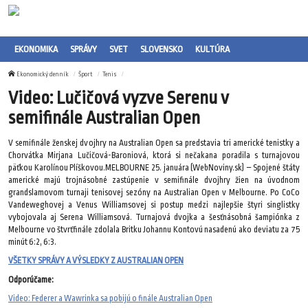
EKONOMIKA
SPRÁVY
SVET
SLOVENSKO
KULTÚRA
Ekonomický denník
Šport
Tenis
Video: Lučičová vyzve Serenu v
semifinále Australian Open
V semifinále ženskej dvojhry na Australian Open sa predstavia tri americké tenistky a
Chorvátka Mirjana Lučičová-Baroniová, ktorá si nečakana poradila s turnajovou
päťkou Karolínou Plíškovou.MELBOURNE 25. januára (WebNoviny.sk) – Spojené štáty
americké majú trojnásobné zastúpenie v semifinále dvojhry žien na úvodnom
grandslamovom turnaji tenisovej sezóny na Australian Open v Melbourne. Po CoCo
Vandeweghovej a Venus Williamsovej si postup medzi najlepšie štyri singlistky
vybojovala aj Serena Williamsová. Turnajová dvojka a šesťnásobná šampiónka z
Melbourne vo štvrťfinále zdolala Britku Johannu Kontovú nasadenú ako deviatu za 75
minút 6:2, 6:3.
VŠETKY SPRÁVY A VÝSLEDKY Z AUSTRALIAN OPEN
Odporúčame:
Video: Federer a Wawrinka sa pobijú o finále Australian Open