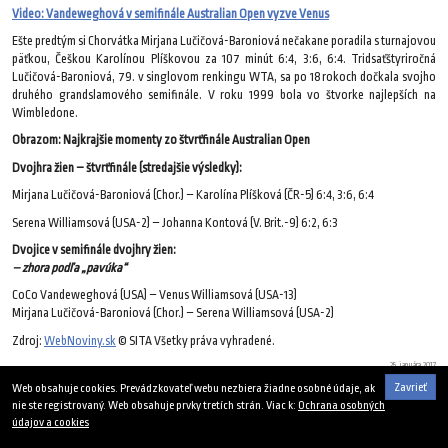
Video: Vandeweghová v semifinále Australian Open vyzve Venus
Ešte predtým si Chorvátka Mirjana Lučičová-Baroniová nečakane poradila s turnajovou
päťkou, Češkou Karolínou Plíškovou za 107 minút 6:4, 3:6, 6:4. Tridsaťštyriročná
Lučičová-Baroniová, 79. v singlovom renkingu WTA, sa po 18 rokoch dočkala svojho
druhého grandslamového semifinále. V roku 1999 bola vo štvorke najlepších na
Wimbledone.
Obrazom: Najkrajšie momenty zo štvrťfinále Australian Open
Dvojhra žien – štvrťfinále (stredajšie výsledky):
Mirjana Lučičová-Baroniová (Chor.) – Karolína Plíšková (ČR-5) 6:4, 3:6, 6:4
Serena Williamsová (USA-2) – Johanna Kontová (V. Brit.-9) 6:2, 6:3
Dvojice v semifinále dvojhry žien:
– zhora podľa „pavúka“
CoCo Vandeweghová (USA) – Venus Williamsová (USA-13)
Mirjana Lučičová-Baroniová (Chor.) – Serena Williamsová (USA-2)
Zdroj:
WebNoviny.sk
© SITA Všetky práva vyhradené.
25. januára 2017
Zavrieť
Web obsahuje cookies. Prevádzkovateľ webu nezbiera žiadne osobné údaje, ak
nie ste registrovaný. Web obsahuje prvky tretích strán. Viac k:
Ochrana osobných
údajov a cookies