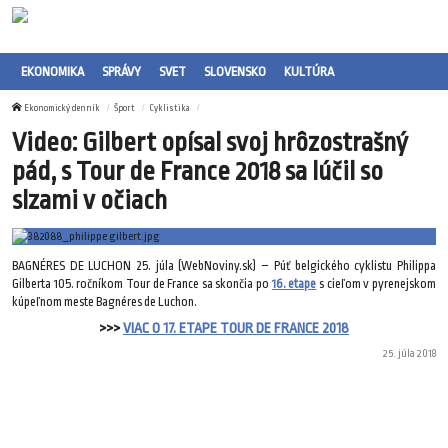
EKONOMIKA
SPRÁVY
SVET
SLOVENSKO
KULTÚRA
Ekonomický denník
Šport
Cyklistika
Video: Gilbert opísal svoj hrôzostrašný
pád, s Tour de France 2018 sa lúčil so
slzami v očiach
BAGNÉRES DE LUCHON 25. júla (WebNoviny.sk) – Púť belgického cyklistu Philippa
Gilberta 105. ročníkom Tour de France sa skončia po
16. etape
s cieľom v pyrenejskom
kúpeľnom meste Bagnéres de Luchon.
>>>
VIAC O 17. ETAPE TOUR DE FRANCE 2018
25. júla 2018