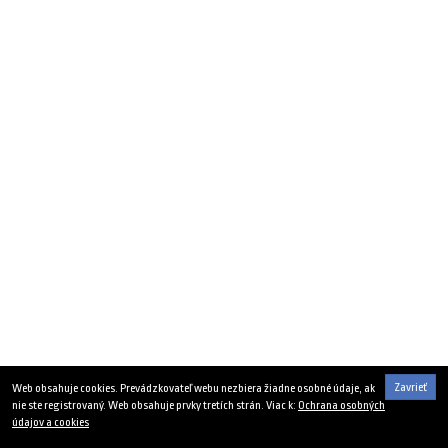
Zavrieť
Web obsahuje cookies. Prevádzkovateľ webu nezbiera žiadne osobné údaje, ak
nie ste registrovaný. Web obsahuje prvky tretích strán. Viac k:
Ochrana osobných
údajov a cookies