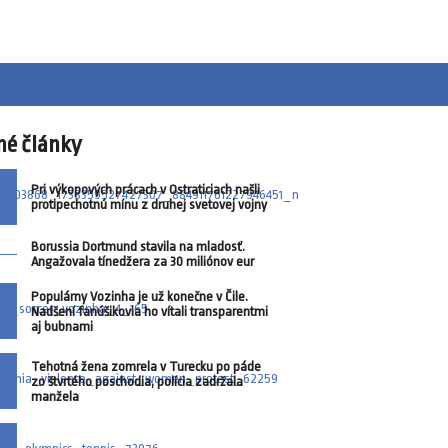
né články
Pri výkopových prácach v Ostraticiach našli
protipechotnú mínu z druhej svetovej vojny
Borussia Dortmund stavila na mladosť.
Angažovala tínedžera za 30 miliónov eur
Populárny Vozinha je už konečne v Čile.
Nadšení fanúšikovia ho vítali transparentmi
aj bubnami
Tehotná žena zomrela v Turecku po páde
zo štvrtého poschodia, polícia zadržala
manžela