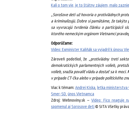
Kali o tom vie, je to štátny záujem, malo zazni
„Sorošove deti už hovoria o protivládnych prote
a kriminalizujú. Dobre si pamätáme, že takýto 
sa vyvracajú tvrdenia článku o participácii 
ktorého nemeckým orgánom Vietnamci pravdepo
Odporúčame:
Video: Exminister Kaliňák sa vyjadril k únosu Vi
Zároveň podotkol, že
„protivládny tretí sektor
demokratických parlamentných volieb, pretož
volieb, snažia povaliť vládu a dostať sa k moci. 
v prípade CT-čka alebo v prípade politického zne
Viac k témam:
Andrej Kiska
,
letka ministerstva
Smer-SD
,
únos Vietnamca
Zdroj: Webnoviny.sk –
Video: Fico reaguje 
spomenul aj Sorosove deti
© SITA Všetky práva