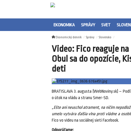
EKONOMIKA
SPRÁVY
SVET
SLOVEN
Ekonomický denník
Správy
Slovensko
Video: Fico reaguje n
Obul sa do opozície, K
deti
BRATISLAVA 3. augusta (WebNoviny.sk) – Podľa
o útok na vládu a stranu Smer-SD.
„Ešte ani neuschol atrament, na ničím nepodlo
umelo vytvára ďalšia vlna proti vládne a osobitn
Fico vo videu na sociálnej sieti Facebook.
Odporúčame: