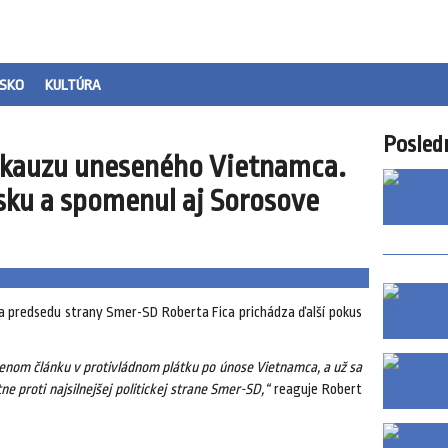
SKO
KULTÚRA
Posled
a kauzu uneseného Vietnamca.
isku a spomenul aj Sorosove
 predsedu strany Smer-SD Roberta Fica prichádza ďalší pokus
ženom článku v protivládnom plátku po únose Vietnamca, a už sa
e proti najsilnejšej politickej strane Smer-SD,“
reaguje Robert