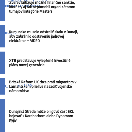
Zverev kritizuje možné finančné sankcie,
ktoré by aj tak nepomohli organizátorom
turnajov kategórie Masters
Rumunsko muselo odstreliť skalu v Dunaji,
aby zabránilo odstaveniu jadrovej
elektrárne – VIDEO
XTB predstavuje vylepšené Investičné
plány novej generácie
Britská Reform UK chce proti migrantom v
Lamanšskom prielive nasadiť vojenské
námorníctvo
Dunajská Streda môže o ligovú časť EKL
bojovať s Karabachom alebo Dynamom
Kyjiv