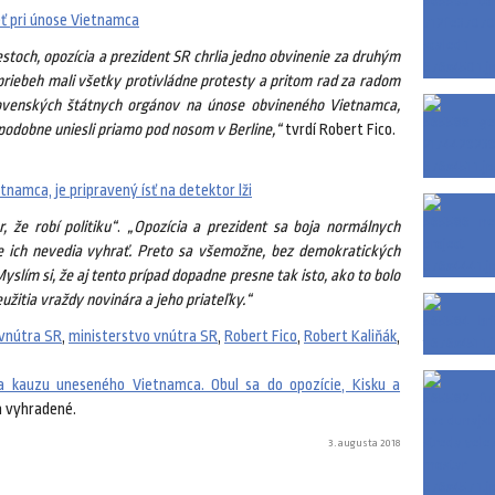
eť pri únose Vietnamca
stoch, opozícia a prezident SR chrlia jedno obvinenie za druhým
priebeh mali všetky protivládne protesty a pritom rad za radom
slovenských štátnych orgánov na únose obvineného Vietnamca,
dobne uniesli priamo pod nosom v Berline,“
tvrdí Robert Fico.
etnamca, je pripravený ísť na detektor lži
, že robí politiku“
.
„Opozícia a prezident sa boja normálnych
e ich nevedia vyhrať. Preto sa všemožne, bez demokratických
Myslím si, že aj tento prípad dopadne presne tak isto, ako to bolo
užitia vraždy novinára a jeho priateľky.“
 vnútra SR
,
ministerstvo vnútra SR
,
Robert Fico
,
Robert Kaliňák
,
na kauzu uneseného Vietnamca. Obul sa do opozície, Kisku a
 vyhradené.
3. augusta 2018