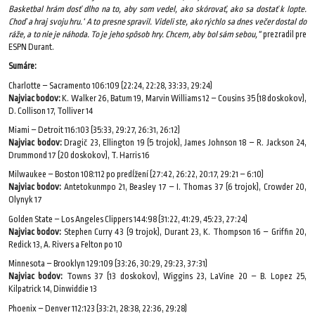
Basketbal hrám dosť dlho na to, aby som vedel, ako skórovať, ako sa dostať k lopte.
Choď a hraj svoju hru.‘ A to presne spravil. Videli ste, ako rýchlo sa dnes večer dostal do
ráže, a to nie je náhoda. To je jeho spôsob hry. Chcem, aby bol sám sebou,“
prezradil pre
ESPN Durant.
Sumáre:
Charlotte – Sacramento 106:109 (22:24, 22:28, 33:33, 29:24)
Najviac bodov:
K. Walker 26, Batum 19, Marvin Williams 12 – Cousins 35 (18 doskokov),
D. Collison 17, Tolliver 14
Miami – Detroit 116:103 (35:33, 29:27, 26:31, 26:12)
Najviac bodov:
Dragič 23, Ellington 19 (5 trojok), James Johnson 18 – R. Jackson 24,
Drummond 17 (20 doskokov), T. Harris 16
Milwaukee – Boston 108:112 po predĺžení (27:42, 26:22, 20:17, 29:21 – 6:10)
Najviac bodov:
Antetokunmpo 21, Beasley 17 – I. Thomas 37 (6 trojok), Crowder 20,
Olynyk 17
Golden State – Los Angeles Clippers 144:98 (31:22, 41:29, 45:23, 27:24)
Najviac bodov:
Stephen Curry 43 (9 trojok), Durant 23, K. Thompson 16 – Griffin 20,
Redick 13, A. Rivers a Felton po 10
Minnesota – Brooklyn 129:109 (33:26, 30:29, 29:23, 37:31)
Najviac bodov:
Towns 37 (13 doskokov), Wiggins 23, LaVine 20 – B. Lopez 25,
Kilpatrick 14, Dinwiddie 13
Phoenix – Denver 112:123 (33:21, 28:38, 22:36, 29:28)