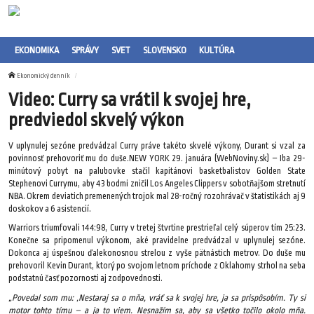
EKONOMIKA
SPRÁVY
SVET
SLOVENSKO
KULTÚRA
Ekonomický denník
Video: Curry sa vrátil k svojej hre,
predviedol skvelý výkon
V uplynulej sezóne predvádzal Curry práve takéto skvelé výkony, Durant si vzal za
povinnosť prehovoriť mu do duše.NEW YORK 29. januára (WebNoviny.sk) – Iba 29-
minútový pobyt na palubovke stačil kapitánovi basketbalistov Golden State
Stephenovi Currymu, aby 43 bodmi zničil Los Angeles Clippers v sobotňajšom stretnutí
NBA. Okrem deviatich premenených trojok mal 28-ročný rozohrávač v štatistikách aj 9
doskokov a 6 asistencií.
Warriors triumfovali 144:98, Curry v tretej štvrtine prestrieľal celý súperov tím 25:23.
Konečne sa pripomenul výkonom, aké pravidelne predvádzal v uplynulej sezóne.
Dokonca aj úspešnou ďalekonosnou strelou z vyše pätnástich metrov. Do duše mu
prehovoril Kevin Durant, ktorý po svojom letnom príchode z Oklahomy strhol na seba
podstatnú časť pozornosti aj zodpovednosti.
„Povedal som mu: ‚Nestaraj sa o mňa, vráť sa k svojej hre, ja sa prispôsobím. Ty si
motor tohto tímu – a ja to viem. Nesnažím sa, aby sa všetko točilo okolo mňa.