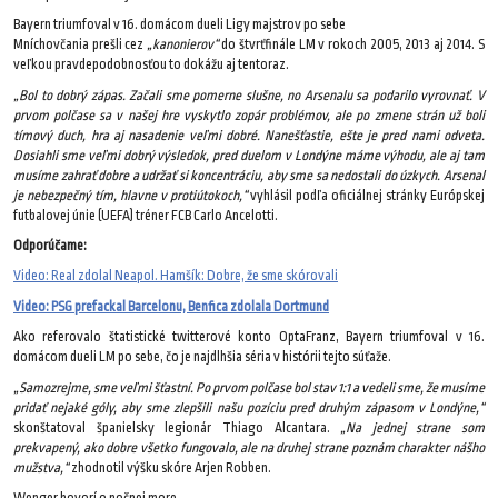
Bayern triumfoval v 16. domácom dueli Ligy majstrov po sebe
Mníchovčania prešli cez
„kanonierov“
do štvrťfinále LM v rokoch 2005, 2013 aj 2014. S
veľkou pravdepodobnosťou to dokážu aj tentoraz.
„Bol to dobrý zápas. Začali sme pomerne slušne, no Arsenalu sa podarilo vyrovnať. V
prvom polčase sa v našej hre vyskytlo zopár problémov, ale po zmene strán už boli
tímový duch, hra aj nasadenie veľmi dobré. Nanešťastie, ešte je pred nami odveta.
Dosiahli sme veľmi dobrý výsledok, pred duelom v Londýne máme výhodu, ale aj tam
musíme zahrať dobre a udržať si koncentráciu, aby sme sa nedostali do úzkych. Arsenal
je nebezpečný tím, hlavne v protiútokoch,“
vyhlásil podľa oficiálnej stránky Európskej
futbalovej únie (UEFA) tréner FCB Carlo Ancelotti.
Odporúčame:
Video: Real zdolal Neapol. Hamšík: Dobre, že sme skórovali
Video: PSG prefackal Barcelonu, Benfica zdolala Dortmund
Ako referovalo štatistické twitterové konto OptaFranz, Bayern triumfoval v 16.
domácom dueli LM po sebe, čo je najdlhšia séria v histórii tejto súťaže.
„Samozrejme, sme veľmi šťastní. Po prvom polčase bol stav 1:1 a vedeli sme, že musíme
pridať nejaké góly, aby sme zlepšili našu pozíciu pred druhým zápasom v Londýne,“
skonštatoval španielsky legionár Thiago Alcantara.
„Na jednej strane som
prekvapený, ako dobre všetko fungovalo, ale na druhej strane poznám charakter nášho
mužstva,“
zhodnotil výšku skóre Arjen Robben.