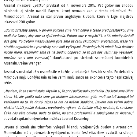
Wenger hovorí o nočnej more
Arsenal inkasoval
„päťku“
prvýkrát od 4. novembra 2015. Päť gólov mu zhodou
okolností aj vtedy nadelil Bayern, ktorý rovnako ako v stredu triumfoval 5:1.
Mimochodom, Arsenal sa stal prvým anglickým klubom, ktorý v Lige majstrov
inkasoval 200 gólov.
„Bol to zvláštny zápas. V prvom polčase sme hrali dobre a tesne pred prestávkou sme
mali dve šance, aby sme sa ujali vedenia. Potom sme v rozpätí 53. a 56. minúty dostali
dva góly. Po treťom inkasovanom góle sme už čelili skutočným problémom. Naša hra
stratila organizáciu a psychicky sme boli vyčerpaní. Posledných 25 minút bola doslova
nočná mora. Nezmohli sme sa na žiadnu odpoveď. Je to pre nás veľmi zlý výsledok,
musíme sa s ním vyrovnať,“
skonštatoval po stretnutí skormútený kormidelník
Arsenalu Arséne Wenger.
Arsenal stroskotal už v osemfinále v každej z ostatných šiestich sezón. Po debakli v
Mníchove majú Londýnčania už len veľmi malú šancu na ukončenie tejto nepriaznivej
série.
„Neviem, čo sa s nami stalo. Myslím si, že prvý polčas bol v poriadku. Do šatní sme išli za
stavu 1:1, ale podľa mňa sme po druhom inkasovanom góle mali zostať kompaktní
vzhľadom na to, že druhý zápas sa hrá na našom štadióne. Bayern hral veľmi dobre,
niektorí hráči podali dokonca prvotriedny výkon. Vo futbale nikdy neviete, čo sa stane.
Čaká nás ešte odveta, bude to ťažké, no sme profesionáli a zabojujeme za Arsenal,“
povedal kapitán londýnskeho mužstva Laurent Koscielny.
Bayern si stredajším triumfom vylepšil bilanciu vzájomných duelov s Arsenalom.
Momentálne má z jedenástich vystúpení na konte šesť víťazstiev, dvakrát sa súboje