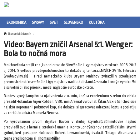
EKONOMIKA
SPRÁVY
SVET
SLOVENSKO
KULTÚRA
Ekonomický denník
Video: Bayern zničil Arsenal 5:1. Wenger:
Bola to nočná mora
Mníchovčania prešli cez ‚kanonierov‘ do štvrťfinále Ligy majstrov v rokoch 2005, 2013
aj 2014. S veľkou pravdepodobnosťou to dokážu aj tentoraz.MNÍCHOV 16. februára
(WebNoviny.sk) – Hráči nemeckého klubu Bayern Mníchov zvíťazili v stredajšom
prvom stretnutí osemfinále Ligy majstrov nad futbalistami Arsenalu Londýn vysoko 5:1
a sú veľmi blízko prieniku medzi najlepšie európske okteto.
Bundesligový šampión sa ujal vedenia v 11. min, keď sa excelentnou strelou do vinkla
presadil Holanďan Arjen Robben. V 30. min Arsenal vyrovnal: Čiľan Alexis Sánchez síce
najskôr nepremenil pokutový kop, ale dokázal si spracovať odrazenú loptu a poslať ju
za chrbát brankára Manuela Neuera.
Po vyrovnanom prvom dejstve Bavori v druhej štyridsaťpäťminútovke naplno
predviedli svoje herné aj strelecké umenie. Konto Londýnčanov zaťažili ďalšími štyrmi
gólmi, keď postupne skórovali Robert Lewandowski, dvakrát Thiago Alcantara a
tesne pred koncom aj Thomas Müller.