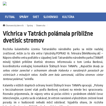
FUTBAL
SPRÁVY
SVET
SLOVENSKO
KULTÚRA
Ekonomický denník
Správy
Slovensko
Víchrica v Tatrách polámala približne
dvetisíc stromov
Rozloha kalamitného územia Tatranského národného parku sa môže naďalej
zväčšovať, môže za to sila vetra i lykožrúty.POPRAD 16. februára (WebNoviny.sk) –
Náporu silného vetra podľahlo v západnej časti Tatranského národného parku (TANAP)
minulý týždeň približne dvetisíc stromov. Informovala o tom Lenka Burdová,
koordinátorka vonkajšej komunikácie Štátnych lesov TANAPu.
„Najväčšie škody za
sebou vietor zanechal v ochrannom obvode Habovka v narušených porastoch po
víchriciach z minulých rokov. Keďže zem bola zamrznutá, väčšinu stromov vietor
tentoraz polámal,“
uviedla.
Kalamitu v nižších stupňoch ochrany lesníci Štátnych lesov TANAPu spracujú. „Polomy
v bezzásahovom území však podľa Burdovej zostanú na mieste bez spracovania.
Rovnako pripomenula, že nápory vetra sú počas víchric v poslednom období čoraz
intenzívnejšie, a preto sa dá očakávať, že vetrom narušené a lykožrútom zničené lesné
porasty im v budúcnosti nebudú môcť odolávať. Vyjadrila obavu, že rozloha