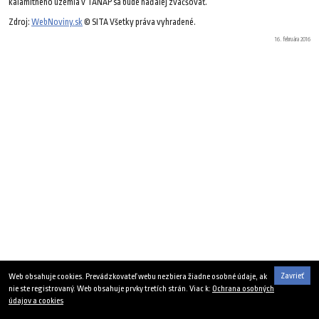
kalamitného územia v TANAP sa bude naďalej zväčšovať.
Zdroj:
WebNoviny.sk
© SITA Všetky práva vyhradené.
16. februára 2016
Zavrieť
Web obsahuje cookies. Prevádzkovateľ webu nezbiera žiadne osobné údaje, ak
nie ste registrovaný. Web obsahuje prvky tretích strán. Viac k:
Ochrana osobných
údajov a cookies