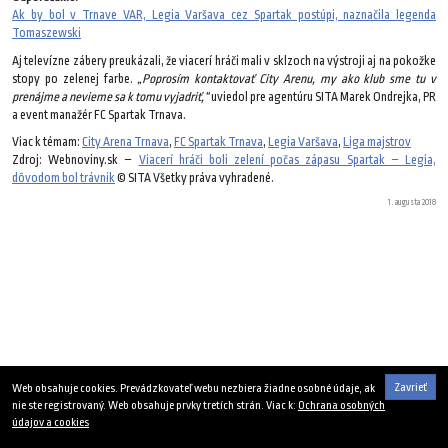
Ak by bol v Trnave VAR, Legia Varšava cez Spartak postúpi, naznačila legenda
Tomaszewski
Aj televízne zábery preukázali, že viacerí hráči mali v sklzoch na výstroji aj na pokožke
stopy po zelenej farbe.
„Poprosím kontaktovať City Arenu, my ako klub sme tu v
prenájme a nevieme sa k tomu vyjadriť,“
uviedol pre agentúru SITA Marek Ondrejka, PR
a event manažér FC Spartak Trnava.
Viac k témam:
City Arena Trnava
,
FC Spartak Trnava
,
Legia Varšava
,
Liga majstrov
Zdroj: Webnoviny.sk –
Viacerí hráči boli zelení počas zápasu Spartak – Legia,
dôvodom bol trávnik
© SITA Všetky práva vyhradené.
1. augusta 2018
Zavrieť
Web obsahuje cookies. Prevádzkovateľ webu nezbiera žiadne osobné údaje, ak
nie ste registrovaný. Web obsahuje prvky tretích strán. Viac k:
Ochrana osobných
údajov a cookies