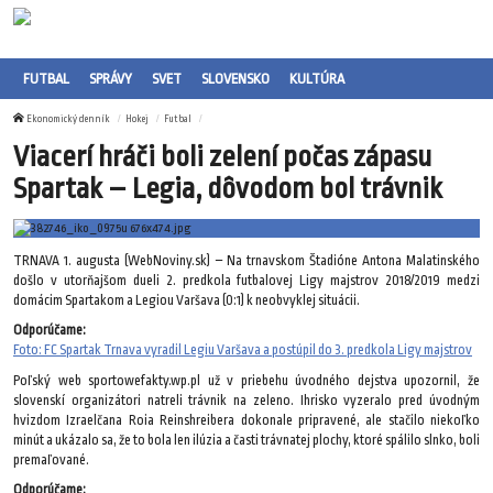
FUTBAL
SPRÁVY
SVET
SLOVENSKO
KULTÚRA
Ekonomický denník
Hokej
Futbal
Viacerí hráči boli zelení počas zápasu
Spartak – Legia, dôvodom bol trávnik
TRNAVA 1. augusta (WebNoviny.sk) – Na trnavskom Štadióne Antona Malatinského
došlo v utorňajšom dueli 2. predkola futbalovej Ligy majstrov 2018/2019 medzi
domácim Spartakom a Legiou Varšava (0:1) k neobvyklej situácii.
Odporúčame:
Foto: FC Spartak Trnava vyradil Legiu Varšava a postúpil do 3. predkola Ligy majstrov
Poľský web sportowefakty.wp.pl už v priebehu úvodného dejstva upozornil, že
slovenskí organizátori natreli trávnik na zeleno. Ihrisko vyzeralo pred úvodným
hvizdom Izraelčana Roia Reinshreibera dokonale pripravené, ale stačilo niekoľko
minút a ukázalo sa, že to bola len ilúzia a časti trávnatej plochy, ktoré spálilo slnko, boli
premaľované.
Odporúčame: