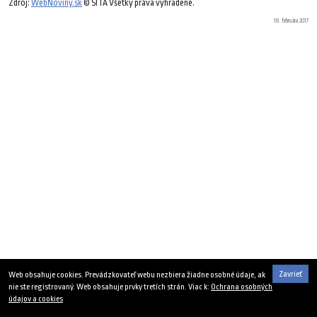
Zdroj:
WebNoviny.sk
© SITA Všetky práva vyhradené.
18. februára 2017
Zavrieť
Web obsahuje cookies. Prevádzkovateľ webu nezbiera žiadne osobné údaje, ak
nie ste registrovaný. Web obsahuje prvky tretích strán. Viac k:
Ochrana osobných
údajov a cookies