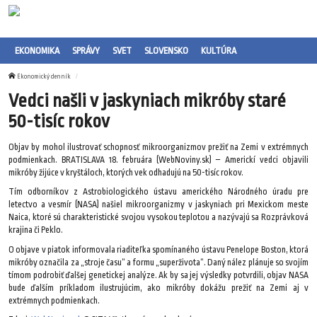
EKONOMIKA
SPRÁVY
SVET
SLOVENSKO
KULTÚRA
Ekonomický denník
Vedci našli v jaskyniach mikróby staré
50-tisíc rokov
Objav by mohol ilustrovať schopnosť mikroorganizmov prežiť na Zemi v extrémnych
podmienkach. BRATISLAVA 18. februára (WebNoviny.sk) – Americkí vedci objavili
mikróby žijúce v kryštáloch, ktorých vek odhadujú na 50-tisíc rokov.
Tím odborníkov z Astrobiologického ústavu amerického Národného úradu pre
letectvo a vesmír (NASA) našiel mikroorganizmy v jaskyniach pri Mexickom meste
Naica, ktoré sú charakteristické svojou vysokou teplotou a nazývajú sa Rozprávková
krajina či Peklo.
O objave v piatok informovala riaditeľka spomínaného ústavu Penelope Boston, ktorá
mikróby označila za „stroje času“ a formu „superživota“. Daný nález plánuje so svojím
tímom podrobiť ďalšej genetickej analýze. Ak by sa jej výsledky potvrdili, objav NASA
bude ďalším príkladom ilustrujúcim, ako mikróby dokážu prežiť na Zemi aj v
extrémnych podmienkach.