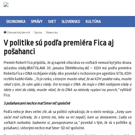
EKONOMIKA
SPRÁVY
SVET
SLOVENSKO
KULTÚRA
Ekonomický denník
Správy
Slovensko
V politike sú podľa premiéra Fica aj
pošahanci
Premiér Robert Fico pripúšťa, že aj napriek víťazstvu vo voľbách nemusí byť jeho strana
súčasťou vlády.BRATISLAVA 30. januára (WebNoviny.sk) – KDH má podľa premiéra
Roberta Fica v DNA rozbíjanie vlády. Ako povedal v rozhovore pre agentúru SITA, KDH
rozbilo každú vládu.
„To je riziko, s ktorým musíte rátať, že ak KDH podáte ruku, musíte
rátať s tým, že vám ujdú z vlády. Oni to majú v DNA. Ak majú v DNA rozbíjanie vlády a
idete s nimi do vlády, musíte rátať, že to DNA sa niekedy vyplaví na povrch,“
vyhlásil
Fico.
S pošahancami nechce mať Smer nič spoločné
Podľa neho je dnes veľmi zlé, ak sa politici vyhradzujú, že o niečo nestoja.
„Keby som
začal mať výhrady, že s týmto nie, lebo sa mi nepáči, kam sa dostaneme. Ľudia vo
voľbách rozhodnú. Sadneme si, porozprávame sa,“
povedal s tým, že sú v politike aj
pošahanci, s ktorými nechce mať Smer-SD nič spoločné.