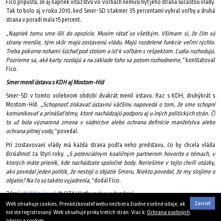
Fico pripúšťa, že aj napriek víťazstvu vo voľbách nemusí byť jeho strana súčasťou vlády.
Tak to bolo aj v roku 2010, keď Smer-SD s takmer 35 percentami vyhral voľby a druhá
strana v poradí mala 15 percent.
„Napriek tomu sme išli do opozície. Musím rátať so všetkým. Všímam si, že čím sú
strany menšie, tým skôr majú zostavenú vládu. Majú rozdelené funkcie veľmi rýchlo.
Treba pokorne nohami šúchať pod stolom a ísť k voľbám s rešpektom. Ľudia rozhodujú.
Pozrieme sa, aké karty rozdajú a na základe toho sa potom rozhodneme,“
konštatoval
Fico.
Smer menil ústavu s KDH aj Mostom-Híd
Smer-SD v tomto volebnom období dvakrát menil ústavu. Raz s KDH, druhýkrát s
Mostom-Híd.
„Schopnosť získavať ústavnú väčšinu napovedá o tom, že sme schopní
komunikovať a prinášať témy, ktoré nachádzajú podporu aj u iných politických strán. Či
to už bola významná zmena v súdnictve alebo ochrana definície manželstva alebo
ochrana pitnej vody,“
povedal.
Pri zostavovaní vlády má každá strana podľa neho predstavu, čo by chcela vláda
dosiahnuť za štyri roky.
„S potenciálnym koaličným partnerom hovoríte o témach, v
ktorých máte prienik, kde nachádzate spoločné body. Neriešime v tejto chvíli otázky,
ako povedal jeden politik, že nestojí o objatie Smeru. Niekto povedal, že my stojíme o
objatie? Na čo sú takéto vyjadrenia,“
dodal Fico.
Zdroj:
WebNoviny.sk
© SITA Všetky práva vyhradené.
Zavrieť
Web obsahuje cookies. Prevádzkovateľ webu nezbiera žiadne osobné údaje, ak
30. januára 2016
nie ste registrovaný. Web obsahuje prvky tretích strán. Viac k:
Ochrana osobných
údajov a cookies