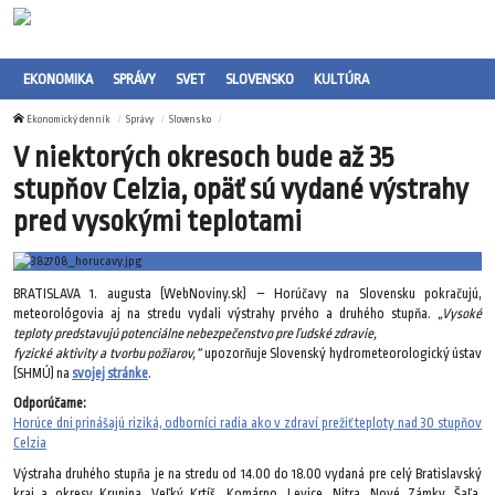
EKONOMIKA
SPRÁVY
SVET
SLOVENSKO
KULTÚRA
Ekonomický denník
Správy
Slovensko
V niektorých okresoch bude až 35
stupňov Celzia, opäť sú vydané výstrahy
pred vysokými teplotami
BRATISLAVA 1. augusta (WebNoviny.sk) – Horúčavy na Slovensku pokračujú,
meteorológovia aj na stredu vydali výstrahy prvého a druhého stupňa.
„Vysoké
teploty predstavujú potenciálne nebezpečenstvo pre ľudské zdravie,
fyzické aktivity a tvorbu požiarov,“
upozorňuje Slovenský hydrometeorologický ústav
(SHMÚ) na
svojej stránke
.
Odporúčame:
Horúce dni prinášajú riziká, odborníci radia ako v zdraví prežiť teploty nad 30 stupňov
Celzia
Výstraha druhého stupňa je na stredu od 14.00 do 18.00 vydaná pre celý Bratislavský
kraj a okresy Krupina, Veľký Krtíš, Komárno, Levice, Nitra, Nové Zámky, Šaľa,