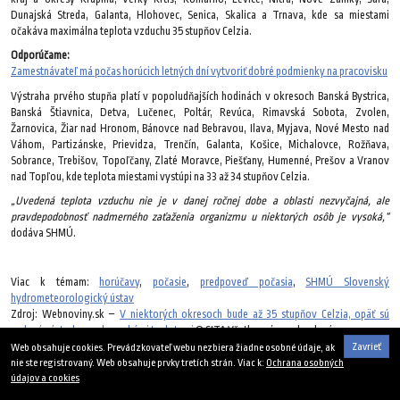
Dunajská Streda, Galanta, Hlohovec, Senica, Skalica a Trnava, kde sa miestami
očakáva maximálna teplota vzduchu 35 stupňov Celzia.
Odporúčame:
Zamestnávateľ má počas horúcich letných dní vytvoriť dobré podmienky na pracovisku
Výstraha prvého stupňa platí v popoludňajších hodinách v okresoch Banská Bystrica,
Banská Štiavnica, Detva, Lučenec, Poltár, Revúca, Rimavská Sobota, Zvolen,
Žarnovica, Žiar nad Hronom, Bánovce nad Bebravou, Ilava, Myjava, Nové Mesto nad
Váhom, Partizánske, Prievidza, Trenčín, Galanta, Košice, Michalovce, Rožňava,
Sobrance, Trebišov, Topoľčany, Zlaté Moravce, Piešťany, Humenné, Prešov a Vranov
nad Topľou, kde teplota miestami vystúpi na 33 až 34 stupňov Celzia.
„Uvedená teplota vzduchu nie je v danej ročnej dobe a oblasti nezvyčajná, ale
pravdepodobnosť nadmerného zaťaženia organizmu u niektorých osôb je vysoká,“
dodáva SHMÚ.
Viac k témam:
horúčavy
,
počasie
,
predpoveď počasia
,
SHMÚ Slovenský
hydrometeorologický ústav
Zdroj: Webnoviny.sk –
V niektorých okresoch bude až 35 stupňov Celzia, opäť sú
vydané výstrahy pred vysokými teplotami
© SITA Všetky práva vyhradené.
Zavrieť
Web obsahuje cookies. Prevádzkovateľ webu nezbiera žiadne osobné údaje, ak
1. augusta 2018
nie ste registrovaný. Web obsahuje prvky tretích strán. Viac k:
Ochrana osobných
údajov a cookies