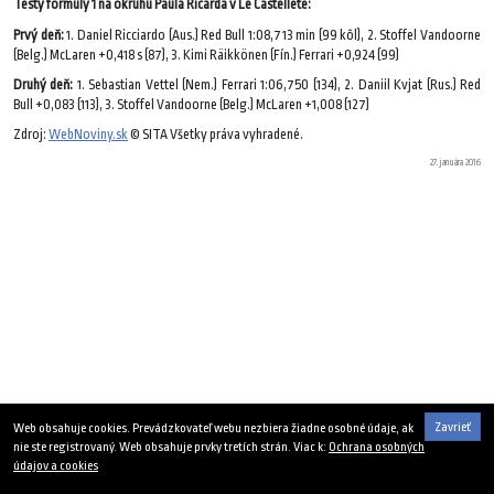
Testy formuly 1 na okruhu Paula Ricarda v Le Castellete:
Prvý deň:
1. Daniel Ricciardo (Aus.) Red Bull 1:08,713 min (99 kôl), 2. Stoffel Vandoorne
(Belg.) McLaren +0,418 s (87), 3. Kimi Räikkönen (Fín.) Ferrari +0,924 (99)
Druhý deň:
1. Sebastian Vettel (Nem.) Ferrari 1:06,750 (134), 2. Daniil Kvjat (Rus.) Red
Bull +0,083 (113), 3. Stoffel Vandoorne (Belg.) McLaren +1,008 (127)
Zdroj:
WebNoviny.sk
© SITA Všetky práva vyhradené.
27. januára 2016
Zavrieť
Web obsahuje cookies. Prevádzkovateľ webu nezbiera žiadne osobné údaje, ak
nie ste registrovaný. Web obsahuje prvky tretích strán. Viac k:
Ochrana osobných
údajov a cookies