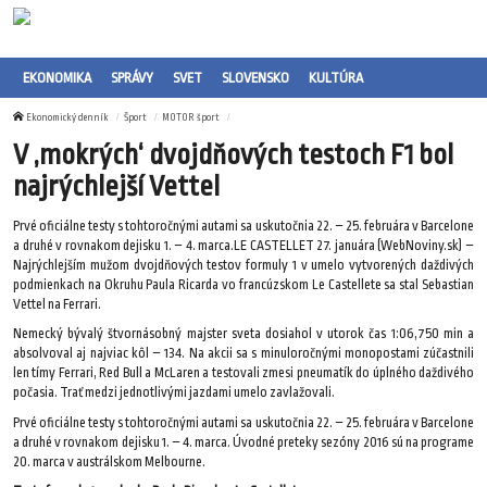
EKONOMIKA
SPRÁVY
SVET
SLOVENSKO
KULTÚRA
Ekonomický denník
Šport
MOTOR šport
V ‚mokrých‘ dvojdňových testoch F1 bol
najrýchlejší Vettel
Prvé oficiálne testy s tohtoročnými autami sa uskutočnia 22. – 25. februára v Barcelone
a druhé v rovnakom dejisku 1. – 4. marca.LE CASTELLET 27. januára (WebNoviny.sk) –
Najrýchlejším mužom dvojdňových testov formuly 1 v umelo vytvorených daždivých
podmienkach na Okruhu Paula Ricarda vo francúzskom Le Castellete sa stal Sebastian
Vettel na Ferrari.
Nemecký bývalý štvornásobný majster sveta dosiahol v utorok čas 1:06,750 min a
absolvoval aj najviac kôl – 134. Na akcii sa s minuloročnými monopostami zúčastnili
len tímy Ferrari, Red Bull a McLaren a testovali zmesi pneumatík do úplného daždivého
počasia. Trať medzi jednotlivými jazdami umelo zavlažovali.
Prvé oficiálne testy s tohtoročnými autami sa uskutočnia 22. – 25. februára v Barcelone
a druhé v rovnakom dejisku 1. – 4. marca. Úvodné preteky sezóny 2016 sú na programe
20. marca v austrálskom Melbourne.