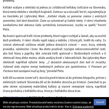
predmety.
Keltské svätyne a obetiská sú jednou zo zvláštností keltskej civilizácie na Slovensku,
ktorá nemá obdobu v okolitých krajinách. Doteraz sa u nás našli len tri, najznámejšia je
na Havránku pri Liptovskej Mare.
„Keltské rituály sú pomerne známe z antických
prameňov, boli dosť drastické. Často sa vykonávali aj ľudské obety. V rámci rituálneho
kanibalizmu boli dokonca ľudia symbolicky konzumovaní, zvyšky sa spálili,“
hovorí
Pieta.
Na hranici spaľovali Kelti rôzne predmety, ktoré najprv rozbíjali a lámali, aby sa uvoľnil
duch predmetu. V rámci rituálu vypili nápoj a nádobu, z ktorej pili, hodili do vatry. Zo
zvierat obetovali väčšinou mladé jedince domácich zvierat – ovce, kozy, niekedy
prasiatka, výnimočne i kone. Na obetu používali zvyčajne nekonzumovateľné časti,
ako boli hlavy a paprčky. Aké zvieratá Kelti spaľovali v Strážovských vrchoch a či
obetovali ženy alebo mužov, ukážu analýzy kostí v laboratóriách. Na Liptovskej Mare
obetúvali napríklad výlučne ženy.
„Z desiatich obetovaných žien boli tri mrzáčky.
Vyberali teda zrejme menej hodnotných jedincov pre spoločenstvo. V Prosnom pri
Púchove boli zastúpení muži aj ženy,“
povedal Pieta.
Kelti žili na našom území od 5. storočia pred Kristom až do prelomu letopočtu, pričom v
niektorých častiach Slovenska žili až do druhého storočia po Kristovi. Zanechali tu po
sebe okrem významnej materiálnej kultúry aj viaceré zemepisné názvy, napríklad
Orava pochádza z keltského Arva, Hron je z keltského slova Gran.
Zdroj:
WebNoviny.sk
© SITA Všetky práva vyhradené.
Zavrieť
Web obsahuje cookies. Prevádzkovateľ webu nezbiera žiadne osobné údaje, ak
13. augusta 2016
nie ste registrovaný. Web obsahuje prvky tretích strán. Viac k:
Ochrana osobných