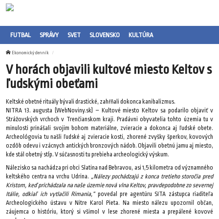
FUTBAL
SPRÁVY
SVET
SLOVENSKO
KULTÚRA
Ekonomický denník
V horách objavili kultové miesto Keltov s
ľudskými obeťami
Keltské obetné rituály bývali drastické, zahŕňali dokonca kanibalizmus.
NITRA 13. augusta (WebNoviny.sk) – Kultové miesto Keltov sa podarilo objaviť v
Strážovských vrchoch v Trenčianskom kraji. Pradávni obyvatelia tohto územia tu v
minulosti prinášali svojim bohom materiálne, zvieracie a dokonca aj ľudské obete.
Archeológovia tu našli ľudské aj zvieracie kosti, zhorené zvyšky šperkov, kovových
ozdôb odevu i vzácnych antických bronzových nádob. Objavili obetnú jamu aj miesto,
kde stál obetný stĺp. V súčasnosti tu prebieha archeologický výskum.
Nálezisko sa nachádza pri obci Slatina nad Bebravou, asi 1,5 kilometra od významného
keltského centra na vrchu Udrina.
„Nálezy pochádzajú z konca tretieho storočia pred
Kristom, keď prichádzala na naše územie nová vlna Keltov, pravdepodobne zo severnej
Itálie, odkiaľ ich vytlačili Rimania,“
povedal pre agentúru SITA zástupca riaditeľa
Archeologického ústavu v Nitre Karol Pieta. Na miesto nálezu upozornil občan,
záujemca o históriu, ktorý si všimol v lese zhorené miesta a prepálené kovové