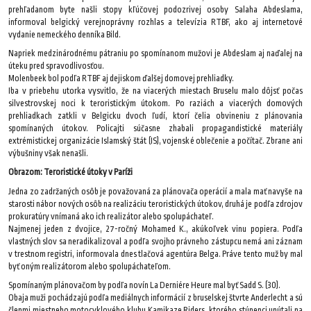
prehľadanom byte našli stopy kľúčovej podozrivej osoby Salaha Abdeslama,
informoval belgický verejnoprávny rozhlas a televízia RTBF, ako aj internetové
vydanie nemeckého denníka Bild.
Napriek medzinárodnému pátraniu po spomínanom mužovi je Abdeslam aj naďalej na
úteku pred spravodlivosťou.
Molenbeek bol podľa RTBF aj dejiskom ďalšej domovej prehliadky.
Iba v priebehu utorka vysvitlo, že na viacerých miestach Bruselu malo dôjsť počas
silvestrovskej noci k teroristickým útokom. Po raziách a viacerých domových
prehliadkach zatkli v Belgicku dvoch ľudí, ktorí čelia obvineniu z plánovania
spomínaných útokov. Policajti súčasne zhabali propagandistické materiály
extrémistickej organizácie Islamský štát (IS), vojenské oblečenie a počítač. Zbrane ani
výbušniny však nenašli.
Obrazom: Teroristické útoky v Paríži
Jedna zo zadržaných osôb je považovaná za plánovača operácií a mala mať navyše na
starosti nábor nových osôb na realizáciu teroristických útokov, druhá je podľa zdrojov
prokuratúry vnímaná ako ich realizátor alebo spolupáchateľ.
Najmenej jeden z dvojice, 27-ročný Mohamed K., akúkoľvek vinu popiera. Podľa
vlastných slov sa neradikalizoval a podľa svojho právneho zástupcu nemá ani záznam
v trestnom registri, informovala dnes tlačová agentúra Belga. Práve tento muž by mal
byť oným realizátorom alebo spolupáchateľom.
Spomínaným plánovačom by podľa novín La Derniére Heure mal byť Sadd S. (30).
Obaja muži pochádzajú podľa mediálnych informácií z bruselskej štvrte Anderlecht a sú
členmi miestneho motocyklového klubu Kamikaze Riders, ktorého stúpenci upútali na