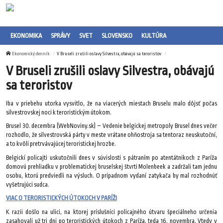
EKONOMIKA
SPRÁVY
SVET
SLOVENSKO
KULTÚRA
Ekonomický denník
V Bruseli zrušili oslavy Silvestra, obávajú sa teroristov
V Bruseli zrušili oslavy Silvestra, obávajú
sa teroristov
Iba v priebehu utorka vysvitlo, že na viacerých miestach Bruselu malo dôjsť počas
silvestrovskej noci k teroristickým útokom.
Brusel 30. decembra (WebNoviny.sk) – Vedenie belgickej metropoly Brusel dnes večer
rozhodlo, že silvestrovská párty v meste vrátane ohňostroja sa tentoraz neuskutoční,
a to kvôli pretrvávajúcej teroristickej hrozbe.
Belgickí policajti uskutočnili dnes v súvislosti s pátraním po atentátnikoch z Paríža
domovú prehliadku v problematickej bruselskej štvrti Molenbeek a zadržali tam jednu
osobu, ktorú predviedli na výsluch. O prípadnom vydaní zatykača by mal rozhodnúť
vyšetrujúci sudca.
VIAC O TERORISTICKÝCH ÚTOKOCH V PARÍŽI
K razii došlo na ulici, na ktorej príslušníci policajného útvaru špeciálneho určenia
zasahovali už tri dni po teroristických útokoch z Paríža, teda 16. novembra. Vtedy v