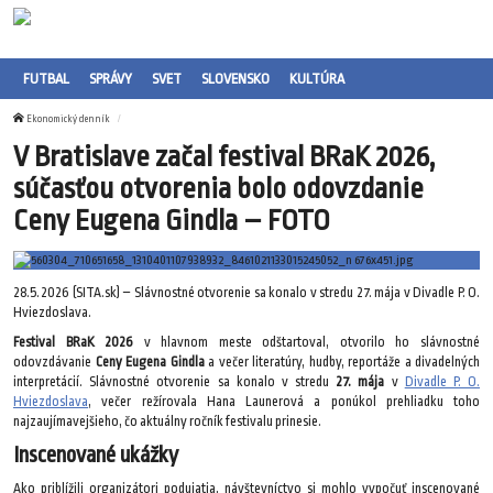
FUTBAL
SPRÁVY
SVET
SLOVENSKO
KULTÚRA
Ekonomický denník
V Bratislave začal festival BRaK 2026,
súčasťou otvorenia bolo odovzdanie
Ceny Eugena Gindla – FOTO
28.5.2026 (SITA.sk) – Slávnostné otvorenie sa konalo v stredu 27. mája v Divadle P. O.
Hviezdoslava.
Festival BRaK 2026
v hlavnom meste odštartoval, otvorilo ho slávnostné
odovzdávanie
Ceny Eugena Gindla
a večer literatúry, hudby, reportáže a divadelných
interpretácií. Slávnostné otvorenie sa konalo v stredu
27. mája
v
Divadle P. O.
Hviezdoslava
, večer režírovala Hana Launerová a ponúkol prehliadku toho
najzaujímavejšieho, čo aktuálny ročník festivalu prinesie.
Inscenované ukážky
Ako priblížili organizátori podujatia, návštevníctvo si mohlo vypočuť inscenované