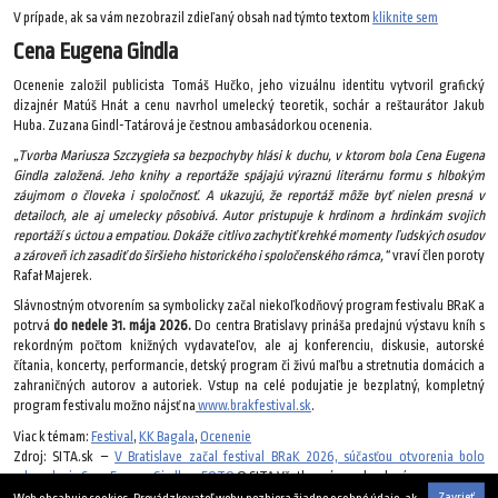
V prípade, ak sa vám nezobrazil zdieľaný obsah nad týmto textom
kliknite sem
Cena Eugena Gindla
Ocenenie založil publicista Tomáš Hučko, jeho vizuálnu identitu vytvoril grafický
dizajnér Matúš Hnát a cenu navrhol umelecký teoretik, sochár a reštaurátor Jakub
Huba. Zuzana Gindl-Tatárová je čestnou ambasádorkou ocenenia.
„Tvorba Mariusza Szczygieła sa bezpochyby hlási k duchu, v ktorom bola Cena Eugena
Gindla založená. Jeho knihy a reportáže spájajú výraznú literárnu formu s hlbokým
záujmom o človeka i spoločnosť. A ukazujú, že reportáž môže byť nielen presná v
detailoch, ale aj umelecky pôsobivá. Autor pristupuje k hrdinom a hrdinkám svojich
reportáží s úctou a empatiou. Dokáže citlivo zachytiť krehké momenty ľudských osudov
a zároveň ich zasadiť do širšieho historického i spoločenského rámca,“
vraví člen poroty
Rafał Majerek.
Slávnostným otvorením sa symbolicky začal niekoľkodňový program festivalu BRaK a
potrvá
do nedele 31. mája 2026.
Do centra Bratislavy prináša predajnú výstavu kníh s
rekordným počtom knižných vydavateľov, ale aj konferenciu, diskusie, autorské
čítania, koncerty, performancie, detský program či živú maľbu a stretnutia domácich a
zahraničných autorov a autoriek. Vstup na celé podujatie je bezplatný, kompletný
program festivalu možno nájsť na
www.brakfestival.sk
.
Viac k témam:
Festival
,
KK Bagala
,
Ocenenie
Zdroj: SITA.sk –
V Bratislave začal festival BRaK 2026, súčasťou otvorenia bolo
odovzdanie Ceny Eugena Gindla – FOTO
© SITA Všetky práva vyhradené.
Zavrieť