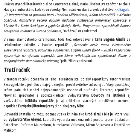
ukážky štyroch literárnych diel od Constance Debré, Maríe Elísabet Bragadóttir, Michala
Habaja a autorského kolektívu zbierky Nemastná-neslaná z vydavateľstva
KK Bagala
.
„O interpretáciu sa postarali herci Henrieta Mičkovicová, Adam Marenišťák a Kristína
Spáčová. Atmosféru večera doplnili hudobné vystúpenia arménskej speváčky a
klaviristky Karin Sarkisjan a gajdoša Mateja Beňa. Programom sprevádzali Andrea
Makýšová Volárová a Zuzana Golianová,”
uvádzajú organizátori.
V rámci slávnostného ceremoniálu bola tiež odovzdávaná
Cena Eugena Gindla
za
celoživotné aktivity v tvorbe reportáží.
„Ocenenie nesie meno významného
slovenského reportéra, publicistu a scenáristu Eugena Gindla (1944 – 2021) a každoročne
upozorňuje na význam reportáže ako žánru reflektujúceho spoločenské dianie a
podporujúceho demokratické princípy,”
priblížili organizátori.
Tretí ročník
V treťom ročníku ocenenia sa jeho laureátom stal poľský reportážny autor Mariusz
Szczygieł. Ide o jedného z najvýraznejších predstaviteľov súčasnej poľskej reportážnej
scény, patrí tiež medzi najvýznamnejšie osobnosti európskej literárnej reportáže.
Novinár, spisovateľ a spoluzakladateľ vydavateľstva
Dowody na istnienie
aj
varšavského
Inštitútu reportáže
je aj držiteľom viacerých prestížnych ocenení,
napríklad
Európskej literárnej ceny
či poľskej
ceny Nike
.
Slovenskí čitatelia ho môžu poznať vďaka knihám ako
Urob si raj
a
Nie je
, ktoré vyšli
vo
vydavateľstve Absynt
. Laureáta vyberala medzinárodná porota tvorená Jakubom
Patočkom, Rafałom Majerekom, Miroslavou Vallovou, Mirou Sojkovou a Františkom
Malíkom.