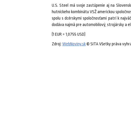
U.S. Steel má svoje zastúpenie aj na Slovensk
hutníckeho kombinátu VSŽ americkou spoločnosťo
spolu s dcérskymi spoločnosťami patrí k najv
dodáva najmä pre automobilový, strojársky a el
(1 EUR = 1,0755 USD)
Zdroj:
WebNoviny.sk
© SITA Všetky práva vyhr