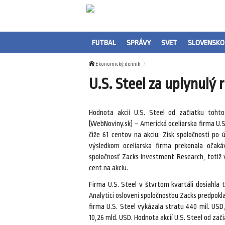
FUTBAL
SPRÁVY
SVET
SLOVENSKO
Ekonomický denník
U.S. Steel za uplynulý 
Hodnota akcií U.S. Steel od začiatku toht
(WebNoviny.sk) – Americká oceliarska firma U.S.
čiže 61 centov na akciu. Zisk spoločnosti po
výsledkom oceliarska firma prekonala očakáv
spoločnosť Zacks Investment Research, totiž 
cent na akciu.
Firma U.S. Steel v štvrtom kvartáli dosiahla 
Analytici oslovení spoločnosťou Zacks predpokla
firma U.S. Steel vykázala stratu 440 mil. USD,
10,26 mld. USD. Hodnota akcií U.S. Steel od zač