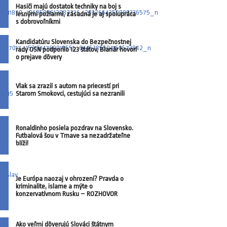
Hasiči majú dostatok techniky na boj s
lesnými požiarmi, zásadná je aj spolupráca
s dobrovoľníkmi
Kandidatúru Slovenska do Bezpečnostnej
rady OSN podporilo 123 štátov, Blanár hovorí
o prejave dôvery
Vlak sa zrazil s autom na priecestí pri
Starom Smokovci, cestujúci sa nezranili
Ronaldinho posiela pozdrav na Slovensko.
Futbalová šou v Trnave sa nezadržateľne
blíži!
Je Európa naozaj v ohrození? Pravda o
kriminalite, islame a mýte o
konzervatívnom Rusku – ROZHOVOR
Ako veľmi dôverujú Slováci štátnym