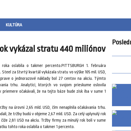
KULTÚRA
Posled
rok vykázal stratu 440 miliónov
o roka oslabila o takmer percento.PITTSBURGH 1. februára
 Steel za štvrtý kvartál vykázala stratu vo výške 105 mil. USD,
 úprave o jednorazové náklady bol 27 centov na akciu. Týmto
ania trhu. Analytici, ktorých vo svojom prieskume oslovila
v priemere očakávali, že na tejto báze bude zisk iba v sume 1
tržby na úrovni 2,65 mld. USD, čím nenaplnila očakávania trhu.
dali, že tržby budú v objeme 2,67 mld. USD. Za celý uplynulý rok
 čiže 2,81 USD na akciu. Tržby firmy za minulý rok boli v sume
iatku tohto roka oslabila o takmer 1 percento.