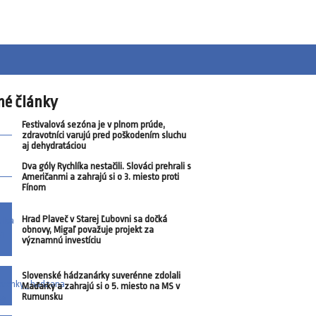
né články
Festivalová sezóna je v plnom prúde,
zdravotníci varujú pred poškodením sluchu
aj dehydratáciou
Dva góly Rychlíka nestačili. Slováci prehrali s
Američanmi a zahrajú si o 3. miesto proti
Fínom
Hrad Plaveč v Starej Ľubovni sa dočká
obnovy, Migaľ považuje projekt za
významnú investíciu
Slovenské hádzanárky suverénne zdolali
Maďarky a zahrajú si o 5. miesto na MS v
Rumunsku