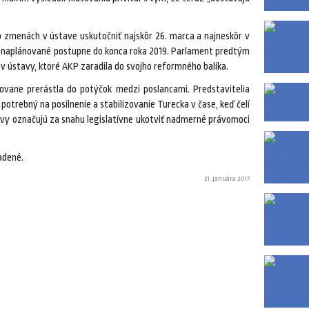
zmenách v ústave uskutočniť najskôr 26. marca a najneskôr v
je naplánované postupne do konca roka 2019. Parlament predtým
ov ústavy, ktoré AKP zaradila do svojho reformného balíka.
ovane prerástla do potýčok medzi poslancami. Predstavitelia
potrebný na posilnenie a stabilizovanie Turecka v čase, keď čelí
vy označujú za snahu legislatívne ukotviť nadmerné právomoci
adené.
21. januára 2017