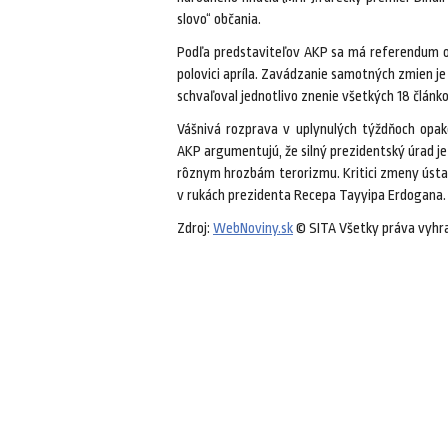
slovo“ občania.
Podľa predstaviteľov AKP sa má referendum o 
polovici apríla. Zavádzanie samotných zmien 
schvaľoval jednotlivo znenie všetkých 18 článk
Vášnivá rozprava v uplynulých týždňoch opak
AKP argumentujú, že silný prezidentský úrad je 
rôznym hrozbám terorizmu. Kritici zmeny ústa
v rukách prezidenta Recepa Tayyipa Erdogana.
Zdroj:
WebNoviny.sk
© SITA Všetky práva vyhr