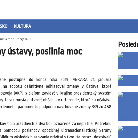
SKO
KULTÚRA
osilnia moc Erdogana
Posled
y ústavy, posilnia moc
ané postupne do konca roka 2019. ANKARA 21. januára
 na sobotu definitívne odhlasoval zmeny v ústave, ktoré
rozvoja (AKP) s cieľom zaviesť v krajine prezidentský systém
my teraz musia potvrdiť občania v referende, ktoré sa očakáva
0-členného parlamentu podporilo navrhované zmeny 339 zo 488
ístkov bolo prázdnych a dva boli označené za neplatné. Potrebnú
s pomocou poslancov opozičnej ultranacionalistickej Strany
ildirim výsledok hlasovania privítal s tým, že teraz „dostávajú