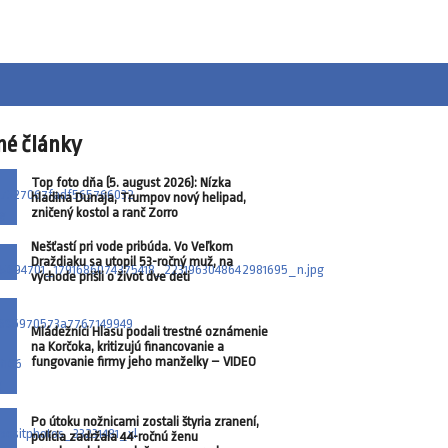
né články
Top foto dňa (5. august 2026): Nízka
hladina Dunaja, Trumpov nový helipad,
zničený kostol a ranč Zorro
Nešťastí pri vode pribúda. Vo Veľkom
Draždiaku sa utopil 53-ročný muž, na
východe prišli o život dve deti
Mládežníci Hlasu podali trestné oznámenie
na Korčoka, kritizujú financovanie a
fungovanie firmy jeho manželky – VIDEO
Po útoku nožnicami zostali štyria zranení,
polícia zadržala 44-ročnú ženu