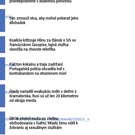
pravdepodobne s duševnou poruchou
Syn zmrazil otca, aby mohol poberať jeho
dôchodok
Koalícia kritizuje Hlinu za článok o SIS vo
francúzskom časopise, tajná služba
skončila na chvoste rebríčka
Päť ton kokaínu a traja zadržaní.
Portugalská polícia obsadila loď s
kontrabandom na otvorenom mori
Úrady nariadili evakuáciu rodín s deťmi z
Kramatorska, Rusi sú už len 20 kilometrov
od okraja mesta
ÚBOK obvinil muža zo zločinu
obchodovania s ľuďmi. Mladú ženu nútil k
žobraniu aj sexuálnym službám