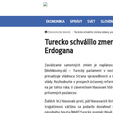
EKONOMIKA
SPRÁVY
SVET
SLOVEN
Ekonomický denník
Turecko schválilo zmeny ústavy, p
Turecko schválilo zmen
Erdogana
Zavádzanie samotných zmien je naplánov
(WebNoviny.sk) – Turecký parlament v noci
presadzuje vládnuca Strana spravodlivosti a 
vlády. Rozhodnutie v prospech ústavnej refor
na jar tohto roka. V záverečnom hlasovaní 55
prítomných poslancov.
Ďalších 142 hlasovalo proti, päť hlasovacích l
trojpätinovú väčšinu sa podarilo dosiahnuť 
národného hnutia (MHP).Turecký premiér Binali Y