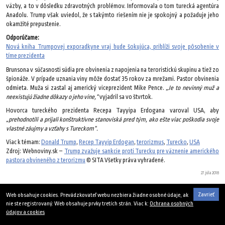
väzby, a to v dôsledku zdravotných problémov. Informovala o tom turecká agentúra
Anadolu. Trump však uviedol, že s takýmto riešením nie je spokojný a požaduje jeho
okamžité prepustenie.
Odporúčame:
Nová kniha Trumpovej exporadkyne vraj bude šokujúca, priblíži svoje pôsobenie v
tíme prezidenta
Brunsona v súčasnosti súdia pre obvinenia z napojenia na teroristickú skupinu a tiež zo
špionáže. V prípade uznania viny môže dostať 35 rokov za mrežami. Pastor obvinenia
odmieta. Muža si zastal aj americký viceprezident Mike Pence.
„Je to nevinný muž a
neexistujú žiadne dôkazy o jeho vine,“
vyjadril sa vo štvrtok.
Hovorca tureckého prezidenta Recepa Tayyipa Erdogana varoval USA, aby
„prehodnotili a prijali konštruktívne stanoviská pred tým, ako ešte viac poškodia svoje
vlastné záujmy a vzťahy s Tureckom“.
Viac k témam:
Donald Trump
,
Recep Tayyip Erdogan
,
terorizmus
,
Turecko
,
USA
Zdroj: Webnoviny.sk –
Trump zvažuje sankcie proti Turecku pre väznenie amerického
pastora obvineného z terorizmu
© SITA Všetky práva vyhradené.
27. júla 2018
Zavrieť
Web obsahuje cookies. Prevádzkovateľ webu nezbiera žiadne osobné údaje, ak
nie ste registrovaný. Web obsahuje prvky tretích strán. Viac k:
Ochrana osobných
údajov a cookies