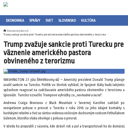
EKONOMIKA
SPRÁVY
SVET
SLOVENSKO
KULTÚRA
Ekonomický denník
Trump zvažuje sankcie proti Turecku pre väznenie amerického pastora obvineného z terorizmu
Trump zvažuje sankcie proti Turecku pre
väznenie amerického pastora
obvineného z terorizmu
WASHINGTON 27. júla (WebNoviny.sk) – Americký prezident Donald Trump plánuje
uvaliť sankcie na Turecko. Politik vo štvrtok vyhlásil, že Spojené štáty budú takýmto
spôsobom reagovať na zadržiavanie amerického pastora obvineného z terorizmu a
špionáže. Turecko označilo Trumpove vyhrážky za
„nevhodné a lacné“.
Andrewa Craiga Brunsona z Black Mountain v Severnej Karolíne zadržali po
neúspešnom pokuse o prevrat v Turecku v roku 2016 za jeho údajné kontakty s
kurdskými rebelmi a tiež so sieťou vedenou exilovým duchovným vodcom Fethullahom
Gülenom, ktorého vláda obviňuje z pokusu o prevrat.
V stredu ho prepustili z väzenia, kde strávil rok a pol a transportovali ho do domácej