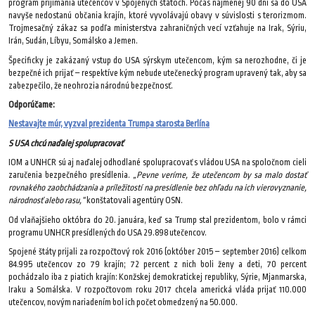
program prijímania utečencov v Spojených štátoch. Počas najmenej 90 dní sa do USA
navyše nedostanú občania krajín, ktoré vyvolávajú obavy v súvislosti s terorizmom.
Trojmesačný zákaz sa podľa ministerstva zahraničných vecí vzťahuje na Irak, Sýriu,
Irán, Sudán, Líbyu, Somálsko a Jemen.
Špecificky je zakázaný vstup do USA sýrskym utečencom, kým sa nerozhodne, či je
bezpečné ich prijať – respektíve kým nebude utečenecký program upravený tak, aby sa
zabezpečilo, že neohrozia národnú bezpečnosť.
Odporúčame:
Nestavajte múr, vyzval prezidenta Trumpa starosta Berlína
S USA chcú naďalej spolupracovať
IOM a UNHCR sú aj naďalej odhodlané spolupracovať s vládou USA na spoločnom cieli
zaručenia bezpečného presídlenia.
„Pevne veríme, že utečencom by sa malo dostať
rovnakého zaobchádzania a príležitostí na presídlenie bez ohľadu na ich vierovyznanie,
národnosť alebo rasu,“
konštatovali agentúry OSN.
Od vlaňajšieho októbra do 20. januára, keď sa Trump stal prezidentom, bolo v rámci
programu UNHCR presídlených do USA 29.898 utečencov.
Spojené štáty prijali za rozpočtový rok 2016 (október 2015 – september 2016) celkom
84.995 utečencov zo 79 krajín; 72 percent z nich boli ženy a deti, 70 percent
pochádzalo iba z piatich krajín: Konžskej demokratickej republiky, Sýrie, Mjanmarska,
Iraku a Somálska. V rozpočtovom roku 2017 chcela americká vláda prijať 110.000
utečencov, novým nariadením bol ich počet obmedzený na 50.000.