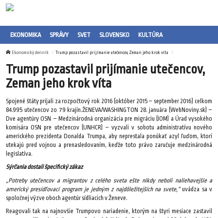
EKONOMIKA
SPRÁVY
SVET
SLOVENSKO
KULTÚRA
Ekonomický denník
Trump pozastavil prijímanie utečencov, Zeman jeho krok víta
Trump pozastavil prijímanie utečencov,
Zeman jeho krok víta
Spojené štáty prijali za rozpočtový rok 2016 (október 2015 – september 2016) celkom
84.995 utečencov zo 79 krajín.ŽENEVA/WASHINGTON 28. januára (WebNoviny.sk) –
Dve agentúry OSN – Medzinárodná organizácia pre migráciu (IOM) a Úrad vysokého
komisára OSN pre utečencov (UNHCR) – vyzvali v sobotu administratívu nového
amerického prezidenta Donalda Trumpa, aby neprestala ponúkať azyl ľuďom, ktorí
utekajú pred vojnou a prenasledovaním, keďže toto právo zaručuje medzinárodná
legislatíva.
Sýrčania dostali špecifický zákaz
„Potreby utečencov a migrantov z celého sveta ešte nikdy neboli naliehavejšie a
americký presídľovací program je jedným z najdôležitejších na svete,“
uvádza sa v
spoločnej výzve oboch agentúr sídliacich v Ženeve.
Reagovali tak na najnovšie Trumpovo nariadenie, ktorým na štyri mesiace zastavil