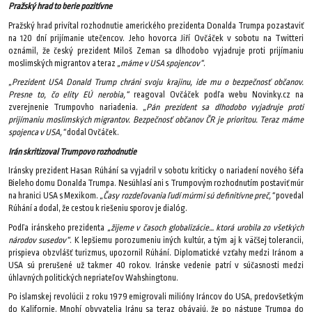
Pražský hrad to berie pozitívne
Pražský hrad privítal rozhodnutie amerického prezidenta Donalda Trumpa pozastaviť
na 120 dní prijímanie utečencov. Jeho hovorca Jiří Ovčáček v sobotu na Twitteri
oznámil, že český prezident Miloš Zeman sa dlhodobo vyjadruje proti prijímaniu
moslimských migrantov a teraz
„máme v USA spojencov“
.
„Prezident USA Donald Trump chráni svoju krajinu, ide mu o bezpečnosť občanov.
Presne to, čo elity EÚ nerobia,“
reagoval Ovčáček podľa webu Novinky.cz na
zverejnenie Trumpovho nariadenia.
„Pán prezident sa dlhodobo vyjadruje proti
prijímaniu moslimských migrantov. Bezpečnosť občanov ČR je prioritou. Teraz máme
spojenca v USA,“
dodal Ovčáček.
Irán skritizoval Trumpovo rozhodnutie
Iránsky prezident Hasan Rúhání sa vyjadril v sobotu kriticky o nariadení nového šéfa
Bieleho domu Donalda Trumpa. Nesúhlasí ani s Trumpovým rozhodnutím postaviť múr
na hranici USA s Mexikom.
„Časy rozdeľovania ľudí múrmi sú definitívne preč,“
povedal
Rúhání a dodal, že cestou k riešeniu sporov je dialóg.
Podľa iránskeho prezidenta
„žijeme v časoch globalizácie… ktorá urobila zo všetkých
národov susedov“
. K lepšiemu porozumeniu iných kultúr, a tým aj k väčšej tolerancii,
prispieva obzvlášť turizmus, upozornil Rúhání. Diplomatické vzťahy medzi Iránom a
USA sú prerušené už takmer 40 rokov. Iránske vedenie patrí v súčasnosti medzi
úhlavných politických nepriateľov Wahshingtonu.
Po islamskej revolúcii z roku 1979 emigrovali milióny Iráncov do USA, predovšetkým
do Kalifornie. Mnohí obyvatelia Iránu sa teraz obávajú, že po nástupe Trumpa do