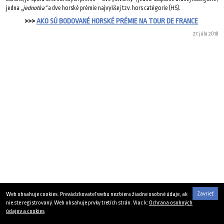
jedna
„jednotka“
a dve horské prémie najvyššej tzv. hors catégorie (HS).
>>>
AKO SÚ BODOVANÉ HORSKÉ PRÉMIE NA TOUR DE FRANCE
27. júla 2018
Zavrieť
Web obsahuje cookies. Prevádzkovateľ webu nezbiera žiadne osobné údaje, ak
nie ste registrovaný. Web obsahuje prvky tretích strán. Viac k:
Ochrana osobných
údajov a cookies