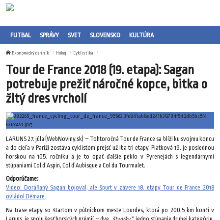
FUTBAL
SPRÁVY
SVET
SLOVENSKO
KULTÚRA
Ekonomický denník
Hokej
Cyklistika
Tour de France 2018 (19. etapa): Sagan
potrebuje prežiť náročné kopce, bitka o
žltý dres vrcholí
LARUNS 27. júla (WebNoviny.sk) – Tohtoročná Tour de France sa blíži ku svojmu koncu
a do cieľa v Paríži zostáva cyklistom prejsť už iba tri etapy. Piatková 19. je poslednou
horskou na 105. ročníku a je to opäť ďalšie peklo v Pyrenejách s legendárnymi
stúpaniami Col d’Aspin, Col d’Aubisque a Col du Tourmalet.
Odporúčame:
Video: Doráňaný Sagan bojoval, ale špurt v závere 18. etapy Tour de France 2018
ovládol Démare
Na trase etapy so štartom v pútnickom meste Lourdes, ktorá po 200,5 km končí v
Laruns, je spolu šesť horských prémií – dve
„štvorky“
, jedno stúpanie druhej kategórie,