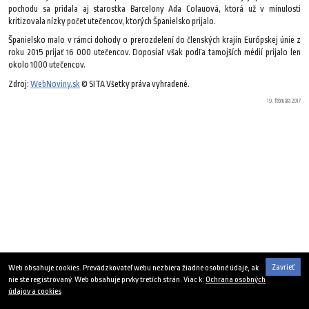
pochodu sa pridala aj starostka Barcelony Ada Colauová, ktorá už v minulosti
kritizovala nízky počet utečencov, ktorých Španielsko prijalo.
Španielsko malo v rámci dohody o prerozdelení do členských krajín Európskej únie z
roku 2015 prijať 16 000 utečencov. Doposiaľ však podľa tamojších médií prijalo len
okolo 1000 utečencov.
Zdroj:
WebNoviny.sk
© SITA Všetky práva vyhradené.
19. februára 2017
Zavrieť
Web obsahuje cookies. Prevádzkovateľ webu nezbiera žiadne osobné údaje, ak
nie ste registrovaný. Web obsahuje prvky tretích strán. Viac k:
Ochrana osobných
údajov a cookies