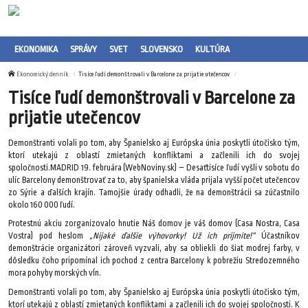
EKONOMIKA
SPRÁVY
SVET
SLOVENSKO
KULTÚRA
Ekonomický denník
Tisíce ľudí demonštrovali v Barcelone za prijatie utečencov
Tisíce ľudí demonštrovali v Barcelone za
prijatie utečencov
Demonštranti volali po tom, aby Španielsko aj Európska únia poskytli útočisko tým,
ktorí utekajú z oblastí zmietaných konfliktami a začlenili ich do svojej
spoločnosti.MADRID 19. februára (WebNoviny.sk) – Desaťtisíce ľudí vyšli v sobotu do
ulíc Barcelony demonštrovať za to, aby španielska vláda prijala vyšší počet utečencov
zo Sýrie a ďalších krajín. Tamojšie úrady odhadli, že na demonštrácii sa zúčastnilo
okolo 160 000 ľudí.
Protestnú akciu zorganizovalo hnutie Náš domov je váš domov (Casa Nostra, Casa
Vostra) pod heslom
„Nijaké ďalšie výhovorky! Už ich prijmite!“
Účastníkov
demonštrácie organizátori zároveň vyzvali, aby sa obliekli do šiat modrej farby, v
dôsledku čoho pripomínal ich pochod z centra Barcelony k pobrežiu Stredozemného
mora pohyby morských vĺn.
Demonštranti volali po tom, aby Španielsko aj Európska únia poskytli útočisko tým,
ktorí utekajú z oblastí zmietaných konfliktami a začlenili ich do svojej spoločnosti. K