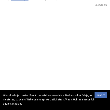
25. januára 2016
Zavrieť
Web obsahuje cookies. Prevádzkovateľ webu nezbiera žiadne osobné údaje, ak
nie ste registrovaný. Web obsahuje prvky tretích strán. Viac k:
Ochrana osobných
údajov a cookies