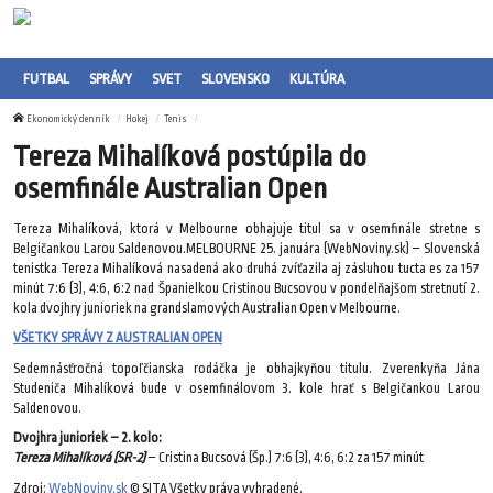
FUTBAL
SPRÁVY
SVET
SLOVENSKO
KULTÚRA
Ekonomický denník
Hokej
Tenis
Tereza Mihalíková postúpila do
osemfinále Australian Open
Tereza Mihalíková, ktorá v Melbourne obhajuje titul sa v osemfinále stretne s
Belgičankou Larou Saldenovou.MELBOURNE 25. januára (WebNoviny.sk) – Slovenská
tenistka Tereza Mihalíková nasadená ako druhá zvíťazila aj zásluhou tucta es za 157
minút 7:6 (3), 4:6, 6:2 nad Španielkou Cristinou Bucsovou v pondelňajšom stretnutí 2.
kola dvojhry junioriek na grandslamových Australian Open v Melbourne.
VŠETKY SPRÁVY Z AUSTRALIAN OPEN
Sedemnásťročná topoľčianska rodáčka je obhajkyňou titulu. Zverenkyňa Jána
Studeniča Mihalíková bude v osemfinálovom 3. kole hrať s Belgičankou Larou
Saldenovou.
Dvojhra junioriek – 2. kolo:
Tereza Mihalíková (SR-2)
– Cristina Bucsová (Šp.) 7:6 (3), 4:6, 6:2 za 157 minút
Zdroj:
WebNoviny.sk
© SITA Všetky práva vyhradené.