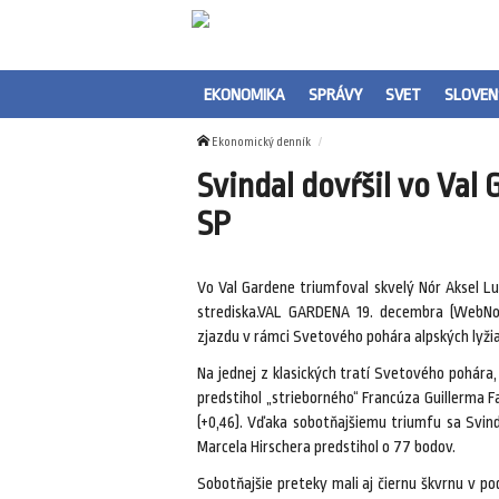
EKONOMIKA
SPRÁVY
SVET
SLOVEN
Ekonomický denník
Svindal dovŕšil vo Val 
SP
Vo Val Gardene triumfoval skvelý Nór Aksel Lu
strediska.VAL GARDENA 19. decembra (WebNov
zjazdu v rámci Svetového pohára alpských lyžia
Na jednej z klasických tratí Svetového pohára,
predstihol „strieborného“ Francúza Guillerma Fay
(+0,46). Vďaka sobotňajšiemu triumfu sa Svin
Marcela Hirschera predstihol o 77 bodov.
Sobotňajšie preteky mali aj čiernu škvrnu v 