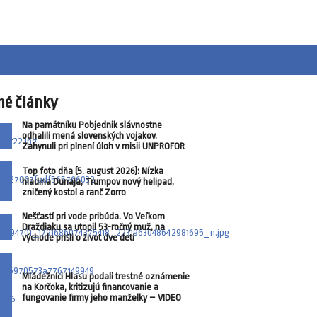
né články
Na pamätníku Pobjednik slávnostne
odhalili mená slovenských vojakov.
Zahynuli pri plnení úloh v misii UNPROFOR
Top foto dňa (5. august 2026): Nízka
hladina Dunaja, Trumpov nový helipad,
zničený kostol a ranč Zorro
Nešťastí pri vode pribúda. Vo Veľkom
Draždiaku sa utopil 53-ročný muž, na
východe prišli o život dve deti
Mládežníci Hlasu podali trestné oznámenie
na Korčoka, kritizujú financovanie a
fungovanie firmy jeho manželky – VIDEO