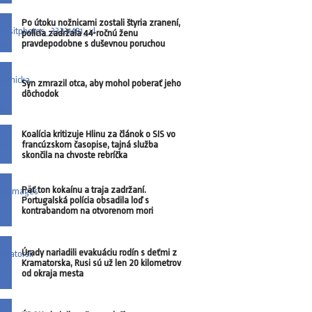
Po útoku nožnicami zostali štyria zranení,
polícia zadržala 44-ročnú ženu
pravdepodobne s duševnou poruchou
Syn zmrazil otca, aby mohol poberať jeho
dôchodok
Koalícia kritizuje Hlinu za článok o SIS vo
francúzskom časopise, tajná služba
skončila na chvoste rebríčka
Päť ton kokaínu a traja zadržaní.
Portugalská polícia obsadila loď s
kontrabandom na otvorenom mori
Úrady nariadili evakuáciu rodín s deťmi z
Kramatorska, Rusi sú už len 20 kilometrov
od okraja mesta