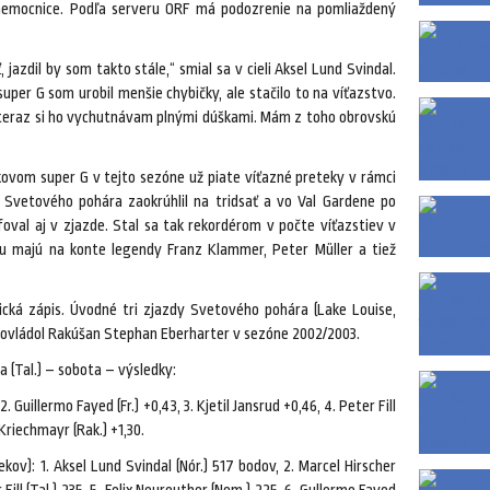
 nemocnice. Podľa serveru ORF má podozrenie na pomliaždený
 jazdil by som takto stále,“ smial sa v cieli Aksel Lund Svindal.
per G som urobil menšie chybičky, ale stačilo to na víťazstvo.
, teraz si ho vychutnávam plnými dúškami. Mám z toho obrovskú
tkovom super G v tejto sezóne už piate víťazné preteky v rámci
 Svetového pohára zaokrúhlil na tridsať a vo Val Gardene po
oval aj v zjazde. Stal sa tak rekordérom v počte víťazstiev v
gu majú na konte legendy Franz Klammer, Peter Müller a tiež
ická zápis. Úvodné tri zjazdy Svetového pohára (Lake Louise,
 ovládol Rakúšan Stephan Eberharter v sezóne 2002/2003.
 (Tal.) – sobota – výsledky:
 Guillermo Fayed (Fr.) +0,43, 3. Kjetil Jansrud +0,46, 4. Peter Fill
 Kriechmayr (Rak.) +1,30.
ov): 1. Aksel Lund Svindal (Nór.) 517 bodov, 2. Marcel Hirscher