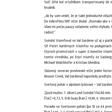
Soči 2014 bol vrtuľníkom transportovaný do
hrudník.
„Ak by som vedel, že je také jednoduché víťaziť,
Do mikrofónu ORF ešte dodal: „Rovnako ako v su
Vlani mi počas pauzy súťaženie veľmi chýbalo
radosť.“
Svindal triumfoval vo Val Gardene už aj v pia
SP. Počet kariérnych triumfov na podujatiach
štyroch prvenstvách v super G konečne triumf
tomto stredisku, po štyri triumfy zo Saslon
Michael Walchhofer a Kristian Ghedina.
Skúsený severan predviedol ešte jeden histor
Beaver Creek, Val Gardena) naposledy predtým
Svetový pohár v alpskom lyžovaní – Val Gardena
Zjazd mužov: 1. Aksel Lund Svindal 1:54,80 min, 2.
(Tal.) +0,72, 5. Erik Guay (Kan.) +0,90, 6. Vincent
Poradie vo Svetovom pohári (po 10 zo 44 pretek