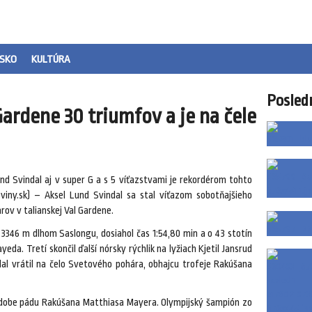
SKO
KULTÚRA
Posled
Gardene 30 triumfov a je na čele
nd Svindal aj v super G a s 5 víťazstvami je rekordérom tohto
iny.sk) – Aksel Lund Svindal sa stal víťazom sobotňajšieho
rov v talianskej Val Gardene.
 3346 m dlhom Saslongu, dosiahol čas 1:54,80 min a o 43 stotín
eda. Tretí skončil ďalší nórsky rýchlik na lyžiach Kjetil Jansrud
dal vrátil na čelo Svetového pohára, obhajcu trofeje Rakúšana
podobe pádu Rakúšana Matthiasa Mayera. Olympijský šampión zo