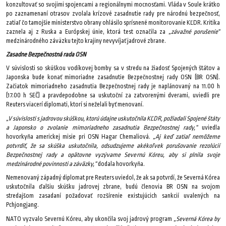
konzultovať so svojimi spojencami a regionálnymi mocnosťami. Vláda v Soule krátko
po zaznamenaní otrasov zvolala krízové zasadnutie rady pre národnú bezpečnosť,
zatiaľ čo tamojšie ministerstvo obrany ohlásilo sprísnené monitorovanie KĽDR. Kritika
zaznela aj z Ruska a Európskej únie, ktorá test označila za
„závažné porušeníe“
medzinárodného záväzku tejto krajiny nevyvíjať jadrové zbrane.
Zasadne Bezpečnostná rada OSN
V súvislosti so skúškou vodíkovej bomby sa v stredu na žiadosť Spojených štátov a
Japonska bude konať mimoriadne zasadnutie Bezpečnostnej rady OSN (BR OSN).
Začiatok mimoriadneho zasadnutia Bezpečnostnej rady je naplánovaný na 11.00 h
(17.00 h SEČ) a pravdepodobne sa uskutoční za zatvorenými dverami, uviedli pre
Reuters viacerí diplomati, ktorí si neželali byť menovaní.
„V súvislosti s jadrovou skúškou, ktorú údajne uskutočnila KĽDR, požiadali Spojené štáty
a Japonsko o zvolanie mimoriadneho zasadnutia Bezpečnostnej rady,“
uviedla
hovorkyňa americkej misie pri OSN Hagar Chemaliová.
„Aj keď zatiaľ nemôžeme
potvrdiť, že sa skúška uskutočnila, odsudzujeme akékoľvek porušovanie rezolúcií
Bezpečnostnej rady a opätovne vyzývame Severnú Kóreu, aby si plnila svoje
medzinárodné povinnosti a záväzky,“
dodala hovorkyňa.
Nemenovaný západný diplomat pre Reuters uviedol, že ak sa potvrdí, že Severná Kórea
uskutočnila ďalšiu skúšku jadrovej zbrane, budú členovia BR OSN na svojom
stredajšom zasadaní požadovať rozšírenie existujúcich sankcií uvalených na
Pchjongjang.
NATO vyzvalo Severnú Kóreu, aby ukončila svoj jadrový program
„Severná Kórea by