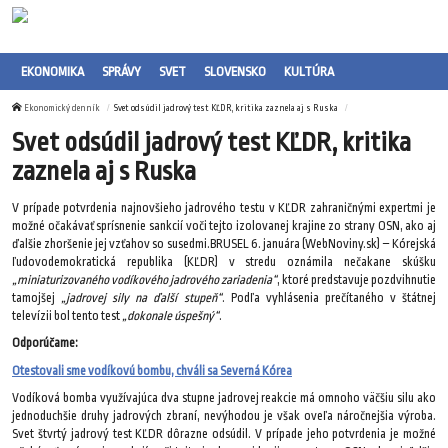
EKONOMIKA
SPRÁVY
SVET
SLOVENSKO
KULTÚRA
Ekonomický denník
Svet odsúdil jadrový test KĽDR, kritika zaznela aj s Ruska
Svet odsúdil jadrový test KĽDR, kritika
zaznela aj s Ruska
V prípade potvrdenia najnovšieho jadrového testu v KĽDR zahraničnými expertmi je
možné očakávať sprísnenie sankcií voči tejto izolovanej krajine zo strany OSN, ako aj
ďalšie zhoršenie jej vzťahov so susedmi.BRUSEL 6. januára (WebNoviny.sk) – Kórejská
ľudovodemokratická republika (KĽDR) v stredu oznámila nečakane skúšku
„miniaturizovaného vodíkového jadrového zariadenia“
, ktoré predstavuje pozdvihnutie
tamojšej
„jadrovej sily na ďalší stupeň“
. Podľa vyhlásenia prečítaného v štátnej
televízii bol tento test
„dokonale úspešný“
.
Odporúčame:
Otestovali sme vodíkovú bombu, chváli sa Severná Kórea
Vodíková bomba využívajúca dva stupne jadrovej reakcie má omnoho väčšiu silu ako
jednoduchšie druhy jadrových zbraní, nevýhodou je však oveľa náročnejšia výroba.
Svet štvrtý jadrový test KĽDR dôrazne odsúdil. V prípade jeho potvrdenia je možné