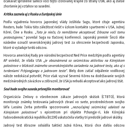
očakávať sprísnenie sankcií voči tejto izolovanej krajine zo strany OSN, ako aj ďalšie
zhoršenie jej vzťahov so susedmi.
Kritika zaznela aj z Ruska a Európskej únie
Podľa vyjadrenia hovorcu japonskej vlády Jošihida Sugu, ktoré cituje agentúra
Reuters, bude Tokiu túto záležitosť riešiť v úzkom kontakte s partnermi v USA, Južnej
Kórei, Číne a Rusku.
„Toto je niečo, čo nemôžeme akceptovať. Dôrazne voči tomu
protestujeme,“
povedal Suga na tlačovej konferencii. Japonský premiér Šinzó Abe
následne označil severokórejský jadrový test za ohrozenie bezpečnosti Japonska,
ktoré si vyžaduje tvrdú odozvu.
Hovorca americkej Rady pre národnú bezpečnosť Ned Price medzitým podľa agentúry
AP uviedol, že vláda USA
„je oboznámená so seizmickou aktivitou na Kórejskom
polostrove v blízkosti známeho severokórejského zariadenia na jadrové testy, ako aj s
tvrdeniami Pchjongjangu o jadrovom teste“
. Biely dom zatiaľ odpálenie vodíkovej
nálože nedokázal potvrdiť, Price však vyzval Severnú Kóreu na dodržiavanie svojich
medzinárodných záväzkov a zdôraznil, že USA ju nebudú akceptovať ako jadrový štát.
Soul bude svojho suseda prísnejšie monitorovať
Organizácia Zmluvy o všeobecnom zákaze jadrových skúšok (CTBTO), ktorá
monitoruje známky testovania jadrových zbraní vo svete, prostredníctvom svojho
šéfa Lassinu Zerba potvrdila spozorovanie
„nezvyčajnej seizmickej udalosti na
Kórejskom polostrove“
s epicentrom pri objekte Pchungje-ri, kde Kórejská
ľudovodemokratická republika (KĽDR) uskutočnila všetky tri predošlé jadrové skúšky.
Jadrový test dôrazne odsúdila taktiež Južná Kórea, ktorá chce ďalšiu odozvu