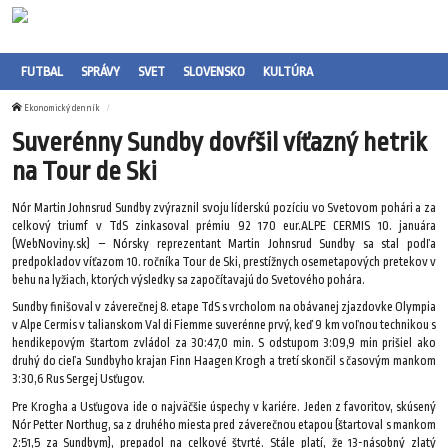
FUTBAL
SPRÁVY
SVET
SLOVENSKO
KULTÚRA
Ekonomický denník
Suverénny Sundby dovŕšil víťazný hetrik
na Tour de Ski
Nór Martin Johnsrud Sundby zvýraznil svoju líderskú pozíciu vo Svetovom pohári a za
celkový triumf v TdS zinkasoval prémiu 92 170 eur.ALPE CERMIS 10. januára
(WebNoviny.sk) – Nórsky reprezentant Martin Johnsrud Sundby sa stal podľa
predpokladov víťazom 10. ročníka Tour de Ski, prestížnych osemetapových pretekov v
behu na lyžiach, ktorých výsledky sa započítavajú do Svetového pohára.
Sundby finišoval v záverečnej 8. etape TdS s vrcholom na obávanej zjazdovke Olympia
v Alpe Cermis v talianskom Val di Fiemme suverénne prvý, keď 9 km voľnou technikou s
hendikepovým štartom zvládol za 30:47,0 min. S odstupom 3:09,9 min prišiel ako
druhý do cieľa Sundbyho krajan Finn Haagen Krogh a tretí skončil s časovým mankom
3:30,6 Rus Sergej Usťugov.
Pre Krogha a Usťugova ide o najväčšie úspechy v kariére. Jeden z favoritov, skúsený
Nór Petter Northug, sa z druhého miesta pred záverečnou etapou (štartoval s mankom
2:51,5 za Sundbym), prepadol na celkové štvrté. Stále platí, že 13-násobný zlatý