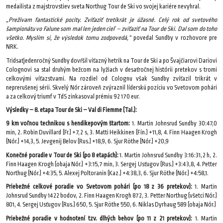
medailista z majstrovstiev sveta Northug Tour de Ski vo svojej kariére nevyhral.
„Prežívam fantastické pocity. Zvíťaziť tretíkrát je úžasné. Celý rok od svetového
šampionátu vo Falune som mal len jeden cieľ – zvíťaziť na Tour de Ski. Dal som do toho
všetko. Myslím si, že výsledok tomu zodpovedá,“
povedal Sundby v rozhovore pre
NRK.
Tridsaťjedenročný Sundby dovŕšil víťazný hetrik na Tour de Ski a po Švajčiarovi Dariovi
Colognovi sa stal druhým bežcom na lyžiach v desaťročnej histórii pretekov s tromi
celkovými víťazstvami. Na rozdiel od Colognu však Sundby zvíťazil trikrát v
neprerušenej sérii. Skvelý Nór zároveň zvýraznil líderskú pozíciu vo Svetovom pohári
a za celkový triumf v TdS zinkasoval prémiu 92 170 eur.
Výsledky – 8. etapa Tour de Ski – Val di Fiemme (Tal.):
9 km voľnou technikou s hendikepovým štartom:
1. Martin Johnsrud Sundby 30:47,0
min, 2. Robin Duvillard (Fr.) +7,2 s, 3. Matti Heikkinen (Fín.) +11,8, 4. Finn Haagen Krogh
(Nór.) +14,3, 5. Jevgenij Belov (Rus.) +18,9, 6. Sjur Röthe (Nór.) +20,9
Konečné poradie v Tour de Ski (po 8 etapách):
1. Martin Johnsrud Sundby 3:16:31,2 h, 2.
Finn Haagen Krogh (obaja Nór.) +3:15,7 min, 3. Sergej Usťugov (Rus.) +3:43,8, 4. Petter
Northug (Nór.) +4:35, 5. Alexej Poltoranin (Kaz.) +4:38,3, 6. Sjur Röthe (Nór.) +4:58,1.
Priebežné celkové poradie vo Svetovom pohári (po 18 z 36 pretekov):
1. Martin
Johnsrud Sundby 1422 bodov, 2. Finn Haagen Krogh 872, 3. Petter Northug (všetci Nór.)
801, 4. Sergej Usťugov (Rus.) 650, 5. Sjur Röthe 550, 6. Niklas Dyrhaug 589 (obaja Nór.)
Priebežné poradie v hodnotení tzv. dlhých behov (po 11 z 21 pretekov):
1. Martin