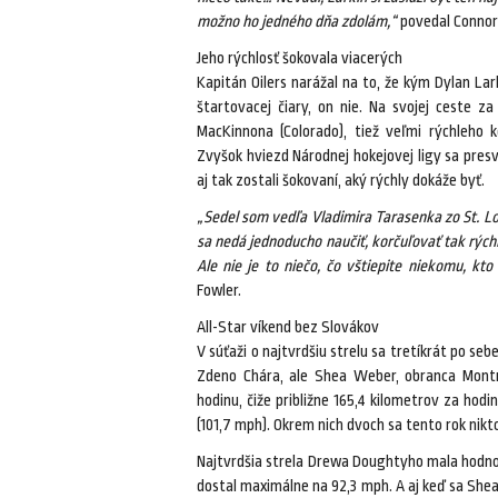
možno ho jedného dňa zdolám,“
povedal Connor
Jeho rýchlosť šokovala viacerých
Kapitán Oilers narážal na to, že kým Dylan L
štartovacej čiary, on nie. Na svojej ceste
MacKinnona (Colorado), tiež veľmi rýchleho 
Zvyšok hviezd Národnej hokejovej ligy sa pres
aj tak zostali šokovaní, aký rýchly dokáže byť.
„Sedel som vedľa Vladimira Tarasenka zo St. Lo
sa nedá jednoducho naučiť, korčuľovať tak rýchl
Ale nie je to niečo, čo vštiepite niekomu, kt
Fowler.
All-Star víkend bez Slovákov
V súťaži o najtvrdšiu strelu sa tretíkrát po seb
Zdeno Chára, ale Shea Weber, obranca Montr
hodinu, čiže približne 165,4 kilometrov za hod
(101,7 mph). Okrem nich dvoch sa tento rok nikt
Najtvrdšia strela Drewa Doughtyho mala hodno
dostal maximálne na 92,3 mph. A aj keď sa Shea