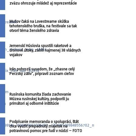
zväzu ohrozuje mládež aj reprezentácie
Mužov čaká na Lovestreame skúška
tehotenského bruška, na festivale sa tak
otvorí téma ženského zdravia
Jemenskí Húsíovia spustili raketové a
dronové útoky, zabili najmenej 38 vládnych
vojakov
Irán pohrozil susedom, že „zhasne celý
Perzský záliv“, pripravil zoznam cieľov
Rusínska komunita žiada zachovanie
Múzea rusínskej kultúry, podporili ju
primátori aj odborné inštitúcie
Podpísanie memoranda o spolupráci, štát
chce využiť prepadnutý majetok na
potravinovú pomoc pre ľudí v núdzi – FOTO