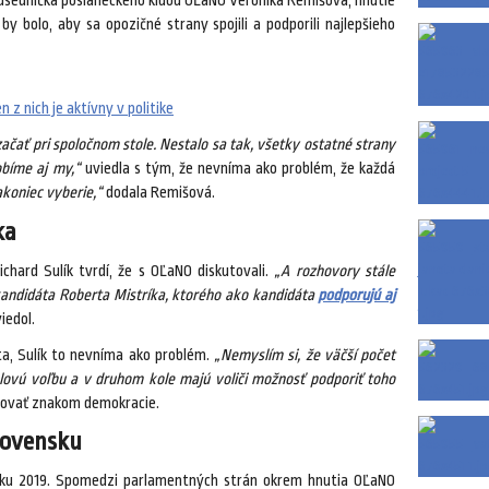
edsedníčka poslaneckého klubu OĽaNO Veronika Remišová, hnutie
by bolo, aby sa opozičné strany spojili a podporili najlepšieho
z nich je aktívny v politike
ačať pri spoločnom stole. Nestalo sa tak, všetky ostatné strany
obíme aj my,“
uviedla s tým, že nevníma ako problém, že každá
akoniec vyberie,“
dodala Remišová.
ka
chard Sulík tvrdí, že s OĽaNO diskutovali.
„A rozhovory stále
kandidáta Roberta Mistríka, ktorého ako kandidáta
podporujú aj
iedol.
ta, Sulík to nevníma ako problém.
„Nemyslím si, že väčší počet
ovú voľbu a v druhom kole majú voliči možnosť podporiť toho
didovať znakom demokracie.
Slovensku
roku 2019. Spomedzi parlamentných strán okrem hnutia OĽaNO