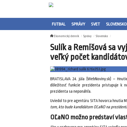
FUTBAL
SPRÁVY
SVET
SLOVENSKO
Ekonomický denník
Správy
Slovensko
Sulík a Remišová sa vy
veľký počet kandidáto
BRATISLAVA 24. júla (WebNoviny.sk) – Hnuti
dôležitosť funkcie prezidenta pristupuje k
prezidenta sa neponáhľa.
Uviedol to pre agentúru SITA hovorca hnutia M
tom, kto bude kandidátom OĽaNO na prezidenta
OĽaNO možno predstaví vlas