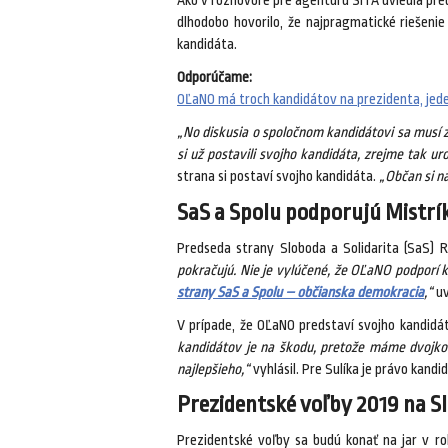
Ako v rozhovore pre agentúru SITA uviedla pr
dlhodobo hovorilo, že najpragmatické riešenie 
kandidáta.
Odporúčame:
OĽaNO má troch kandidátov na prezidenta, jeden 
„No diskusia o spoločnom kandidátovi sa musí z
si už postavili svojho kandidáta, zrejme tak ur
strana si postaví svojho kandidáta.
„Občan si n
SaS a Spolu podporujú Mistrí
Predseda strany Sloboda a Solidarita (SaS) Ri
pokračujú. Nie je vylúčené, že OĽaNO podporí 
strany SaS a Spolu – občianska demokracia
,“
uv
V prípade, že OĽaNO predstaví svojho kandidá
kandidátov je na škodu, pretože máme dvojkol
najlepšieho,“
vyhlásil. Pre Sulíka je právo kan
Prezidentské voľby 2019 na 
Prezidentské voľby sa budú konať na jar v 