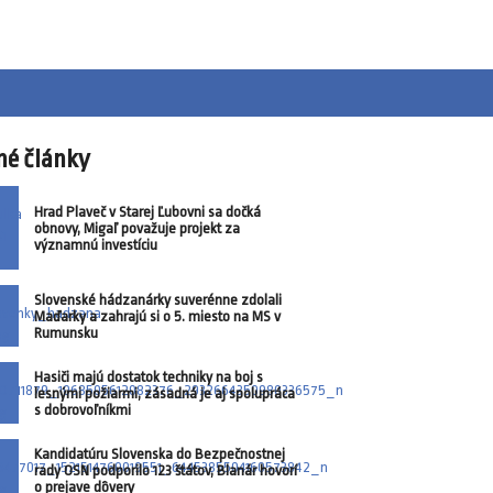
né články
Hrad Plaveč v Starej Ľubovni sa dočká
obnovy, Migaľ považuje projekt za
významnú investíciu
Slovenské hádzanárky suverénne zdolali
Maďarky a zahrajú si o 5. miesto na MS v
Rumunsku
Hasiči majú dostatok techniky na boj s
lesnými požiarmi, zásadná je aj spolupráca
s dobrovoľníkmi
Kandidatúru Slovenska do Bezpečnostnej
rady OSN podporilo 123 štátov, Blanár hovorí
o prejave dôvery