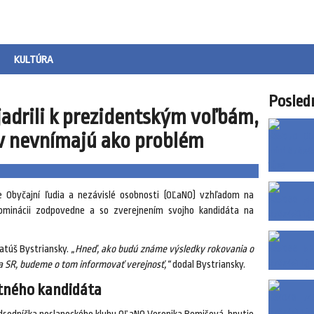
KULTÚRA
Posled
jadrili k prezidentským voľbám,
v nevnímajú ako problém
e Obyčajní ľudia a nezávislé osobnosti (OĽaNO) vzhľadom na
 nominácii zodpovedne a so zverejnením svojho kandidáta na
atúš Bystriansky.
„Hneď, ako budú známe výsledky rokovania o
 SR, budeme o tom informovať verejnosť,“
dodal Bystriansky.
tného kandidáta