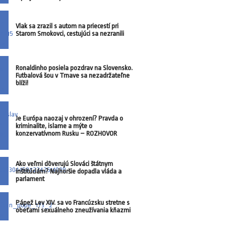
Vlak sa zrazil s autom na priecestí pri
Starom Smokovci, cestujúci sa nezranili
Ronaldinho posiela pozdrav na Slovensko.
Futbalová šou v Trnave sa nezadržateľne
blíži!
Je Európa naozaj v ohrození? Pravda o
kriminalite, islame a mýte o
konzervatívnom Rusku – ROZHOVOR
Ako veľmi dôverujú Slováci štátnym
inštitúciám? Najhoršie dopadla vláda a
parlament
Pápež Lev XIV. sa vo Francúzsku stretne s
obeťami sexuálneho zneužívania kňazmi