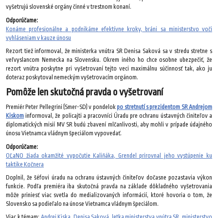
vyšetrujú slovenské orgány činné v trestnom konaní.
Odporúčame:
Konáme profesionálne a podnikáme efektívne kroky, bráni sa ministerstvo voči
vyhláseniam v kauze únosu
Rezort tiež informoval, že ministerka vnútra SR Denisa Saková sa v stredu stretne s
veľvyslancom Nemecka na Slovensku. Okrem iného ho chce osobne ubezpečiť, že
rezort vnútra poskytne pri vyšetrovaní tejto veci maximálnu súčinnosť tak, ako ju
doteraz poskytoval nemeckým vyšetrovacím orgánom.
Pomôže len skutočná pravda o vyšetrovaní
Premiér Peter Pellegrini (Smer-SD) v pondelok
po stretnutí s prezidentom SR Andrejom
Kiskom
informoval, že policajti a pracovníci Úradu pre ochranu ústavných činiteľov a
diplomatických misií MV SR budú zbavení mlčanlivosti, aby mohli v prípade údajného
únosu Vietnamca vládnym špeciálom vypovedať.
Odporúčame:
OĽaNO žiada okamžité vypočutie Kaliňáka, Grendel prirovnal jeho vystúpenie ku
taktike Kočnera
Doplnil, že šéfovi úradu na ochranu ústavných činiteľov dočasne pozastavia výkon
funkcie. Podľa premiéra iba skutočná pravda na základe dôkladného vyšetrovania
môže priniesť viac svetla do medializovaných informácií, ktoré hovoria o tom, že
Slovensko sa podieľalo na únose Vietnamca vládnym špeciálom.
Viac k témam:
Andrej Kiska
,
Denisa Saková
,
letka ministerstva vnútra SR
,
ministerstvo