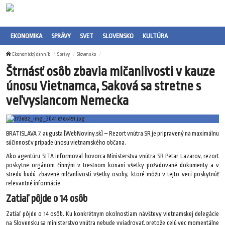
EKONOMIKA
SPRÁVY
SVET
SLOVENSKO
KULTÚRA
Ekonomický denník
Správy
Slovensko
Štrnásť osôb zbavia mlčanlivosti v kauze
únosu Vietnamca, Saková sa stretne s
veľvyslancom Nemecka
BRATISLAVA 7. augusta (WebNoviny.sk) – Rezort vnútra SR je pripravený na maximálnu
súčinnosť v prípade únosu vietnamského občana.
Ako agentúru SITA informoval hovorca Ministerstva vnútra SR Petar Lazarov, rezort
poskytne orgánom činným v trestnom konaní všetky požadované dokumenty a v
stredu budú zbavené mlčanlivosti všetky osoby, ktoré môžu v tejto veci poskytnúť
relevantné informácie.
Zatiaľ pôjde o 14 osôb
Zatiaľ pôjde o 14 osôb. Ku konkrétnym okolnostiam návštevy vietnamskej delegácie
na Slovensku sa ministerstvo vnútra nebude vyjadrovať, pretože celú vec momentálne