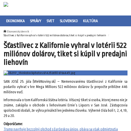
EKONOMIKA
SPRÁVY
SVET
SLOVENSKO
KULTÚRA
Ekonomický denník
Šťastlivec z Kalifornie vyhral v lotérii 522 miliónov dolárov, tiket si kúpil v predajni liehovín
Šťastlivec z Kalifornie vyhral v lotérii 522
miliónov dolárov, tiket si kúpil v predajni
liehovín
SAN JOSÉ 25. júla (WebNoviny.sk) – Nemenovanému šťastlivcovi z Kalifornie sa
podarilo vyhrať v hre Mega Millions 522 miliónov dolárov (v prepočte približne 446
miliónov eur).
Informovala o tom Kalifornská štátna lotéria. Víťazný tiket si osoba, ktorej meno nie je
známe, zakúpila v obchode s liehovinami Ernie’s Liquors v San José. Zástupcovia
spoločnosti dodali, že výhra prináleží len jednému človeku. Výherné čísla boli 1, 2, 4, 19,
29 a 20.
Odporúčame:
Trump navrhuje bezcolný obchod s Európskou úniou, obáva sa však odmietnutia