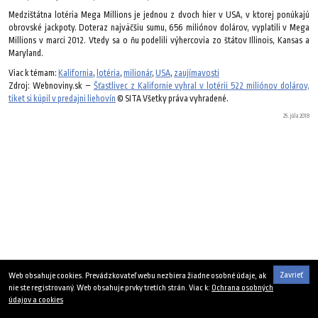
Medzištátna lotéria Mega Millions je jednou z dvoch hier v USA, v ktorej ponúkajú
obrovské jackpoty. Doteraz najväčšiu sumu, 656 miliónov dolárov, vyplatili v Mega
Millions v marci 2012. Vtedy sa o ňu podelili výhercovia zo štátov Illinois, Kansas a
Maryland.
Viac k témam:
Kalifornia
,
lotéria
,
milionár
,
USA
,
zaujímavosti
Zdroj: Webnoviny.sk –
Šťastlivec z Kalifornie vyhral v lotérii 522 miliónov dolárov,
tiket si kúpil v predajni liehovín
© SITA Všetky práva vyhradené.
25. júla 2018
Zavrieť
Web obsahuje cookies. Prevádzkovateľ webu nezbiera žiadne osobné údaje, ak
nie ste registrovaný. Web obsahuje prvky tretích strán. Viac k:
Ochrana osobných
údajov a cookies