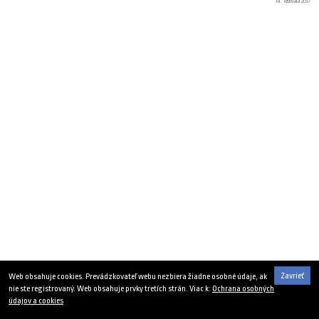
14. februára 2017
Zavrieť
Web obsahuje cookies. Prevádzkovateľ webu nezbiera žiadne osobné údaje, ak
nie ste registrovaný. Web obsahuje prvky tretích strán. Viac k:
Ochrana osobných
údajov a cookies