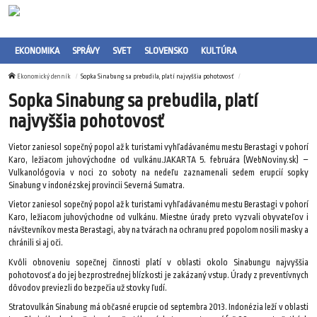
EKONOMIKA
SPRÁVY
SVET
SLOVENSKO
KULTÚRA
Ekonomický denník
Sopka Sinabung sa prebudila, platí najvyššia pohotovosť
Sopka Sinabung sa prebudila, platí
najvyššia pohotovosť
Vietor zaniesol sopečný popol až k turistami vyhľadávanému mestu Berastagi v pohorí
Karo, ležiacom juhovýchodne od vulkánu.JAKARTA 5. februára (WebNoviny.sk) –
Vulkanológovia v noci zo soboty na nedeľu zaznamenali sedem erupcií sopky
Sinabung v indonézskej provincii Severná Sumatra.
Vietor zaniesol sopečný popol až k turistami vyhľadávanému mestu Berastagi v pohorí
Karo, ležiacom juhovýchodne od vulkánu. Miestne úrady preto vyzvali obyvateľov i
návštevníkov mesta Berastagi, aby na tvárach na ochranu pred popolom nosili masky a
chránili si aj oči.
Kvôli obnoveniu sopečnej činnosti platí v oblasti okolo Sinabungu najvyššia
pohotovosť a do jej bezprostrednej blízkosti je zakázaný vstup. Úrady z preventívnych
dôvodov previezli do bezpečia už stovky ľudí.
Stratovulkán Sinabung má občasné erupcie od septembra 2013. Indonézia leží v oblasti