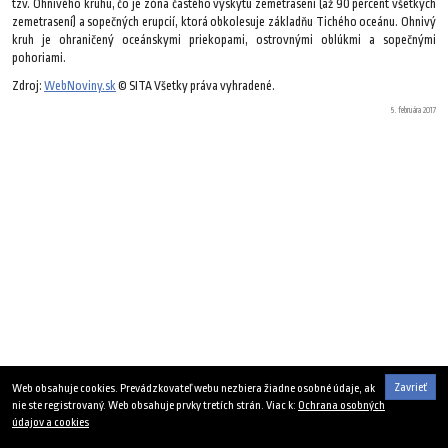
tzv. Ohnivého kruhu, čo je zóna častého výskytu zemetrasení (až 90 percent všetkých
zemetrasení) a sopečných erupcií, ktorá obkolesuje základňu Tichého oceánu. Ohnivý
kruh je ohraničený oceánskymi priekopami, ostrovnými oblúkmi a sopečnými
pohoriami.
Zdroj:
WebNoviny.sk
© SITA Všetky práva vyhradené.
5. februára 2017
Zavrieť
Web obsahuje cookies. Prevádzkovateľ webu nezbiera žiadne osobné údaje, ak
nie ste registrovaný. Web obsahuje prvky tretích strán. Viac k:
Ochrana osobných
údajov a cookies