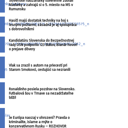
Slovenské hádzanárky suverénne zdolali
Maďarky a zahrajú si o 5. miesto na MS v
Rumunsku
Hasiči majú dostatok techniky na boj s
lesnými požiarmi, zásadná je aj spolupráca
s dobrovoľníkmi
Kandidatúru Slovenska do Bezpečnostnej
rady OSN podporilo 123 štátov, Blanár hovorí
o prejave dôvery
Vlak sa zrazil s autom na priecestí pri
Starom Smokovci, cestujúci sa nezranili
Ronaldinho posiela pozdrav na Slovensko.
Futbalová šou v Trnave sa nezadržateľne
blíži!
Je Európa naozaj v ohrození? Pravda o
kriminalite, islame a mýte o
konzervatívnom Rusku – ROZHOVOR