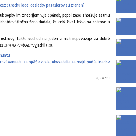
 cez strechu lode, desiatky pasažierov sú zranení
hluk sopky im znepríjemňuje spánok, popol zase zhoršuje astmu
Tridsaťdeväťročná žena dodala, že celý život býva na ostrove a
é ostrovy, takže odchod na jeden z nich nepovažuje za dobré
stávam na Ambae,“
vyjadrila sa.
nuatu
oví Vanuatu sa opäť ozvala, obyvatelia sa majú podľa úradov
27. júla 2018