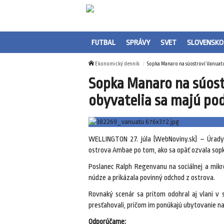
FUTBAL
SPRÁVY
SVET
SLOVENSKO
Ekonomický denník
Sopka Manaro na súostroví Vanuatu
Sopka Manaro na súost
obyvatelia sa majú po
WELLINGTON 27. júla (WebNoviny.sk) – Úrady 
ostrova Ambae po tom, ako sa opäť ozvala sop
Poslanec Ralph Regenvanu na sociálnej a mikro
núdze a prikázala povinný odchod z ostrova.
Rovnaký scenár sa pritom odohral aj vlani v 
presťahovali, pričom im ponúkajú ubytovanie n
Odporúčame: