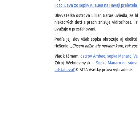
Foto: Láva zo sopky Kilauea na Havaji preletela
Obyvateľka ostrova Lillian Garae uviedla, že 
niektorých detí a prach znižuje viditeľnosť. 
uvažuje o presťahovaní.
Podľa jej slov však sopka ohrozuje aj okolit
riešenie.
„Chcem odísť, ale neviem kam, tak zo
Viac k témam:
ostrov Ambae
,
sopka Manaro
,
Va
Zdroj: Webnoviny.sk –
Sopka Manaro na súostr
odsťahovať
© SITA Všetky práva vyhradené.