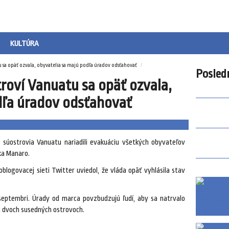
KULTÚRA
 sa opäť ozvala, obyvatelia sa majú podľa úradov odsťahovať
Posled
roví Vanuatu sa opäť ozvala,
dľa úradov odsťahovať
súostrovia Vanuatu nariadili evakuáciu všetkých obyvateľov
ka Manaro.
blogovacej sieti Twitter uviedol, že vláda opäť vyhlásila stav
septembri. Úrady od marca povzbudzujú ľudí, aby sa natrvalo
a dvoch susedných ostrovoch.