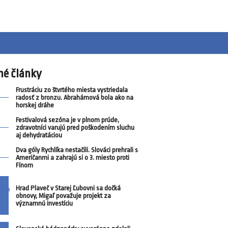
né články
Frustráciu zo štvrtého miesta vystriedala
radosť z bronzu. Abrahámová bola ako na
horskej dráhe
Festivalová sezóna je v plnom prúde,
zdravotníci varujú pred poškodením sluchu
aj dehydratáciou
Dva góly Rychlíka nestačili. Slováci prehrali s
Američanmi a zahrajú si o 3. miesto proti
Fínom
Hrad Plaveč v Starej Ľubovni sa dočká
obnovy, Migaľ považuje projekt za
významnú investíciu