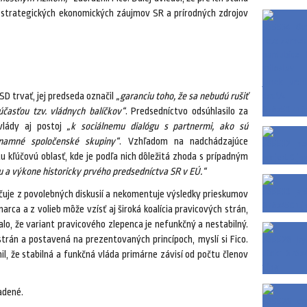
 strategických ekonomických záujmov SR a prírodných zdrojov
SD trvať, jej predseda označil
„garanciu toho, že sa nebudú rušiť
účasťou tzv. vládnych balíčkov“
. Predsedníctvo odsúhlasilo za
 vlády aj postoj
„k sociálnemu dialógu s partnermi, ako sú
znamné spoločenské skupiny“
. Vzhľadom na nadchádzajúce
 kľúčovú oblasť, kde je podľa nich dôležitá zhoda s prípadným
u a výkone historicky prvého predsedníctva SR v EÚ.“
učuje z povolebných diskusií a nekomentuje výsledky prieskumov
arca a z volieb môže vzísť aj široká koalícia pravicových strán,
alo, že variant pravicového zlepenca je nefunkčný a nestabilný.
strán a postavená na prezentovaných princípoch, myslí si Fico.
il, že stabilná a funkčná vláda primárne závisí od počtu členov
adené.