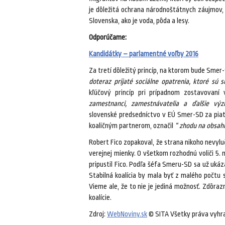
je dôležitá ochrana národnoštátnych záujmov,
Slovenska, ako je voda, pôda a lesy.
Odporúčame:
Kandidátky – parlamentné voľby 2016
Za tretí dôležitý princíp, na ktorom bude Smer-
doteraz prijaté sociálne opatrenia, ktoré sú s
kľúčový princíp pri prípadnom zostavovaní
zamestnanci, zamestnávatelia a ďalšie vý
slovenské predsedníctvo v EÚ Smer-SD za piatu
koaličným partnerom, označil
“ zhodu na obsah
Robert Fico zopakoval, že strana nikoho nevyl
verejnej mienky. O všetkom rozhodnú voliči 5. m
pripustil Fico. Podľa šéfa Smeru-SD sa už ukáz
Stabilná koalícia by mala byť z malého počtu 
Vieme ale, že to nie je jediná možnosť. Zdôrazn
koalície.
Zdroj:
WebNoviny.sk
© SITA Všetky práva vyhr