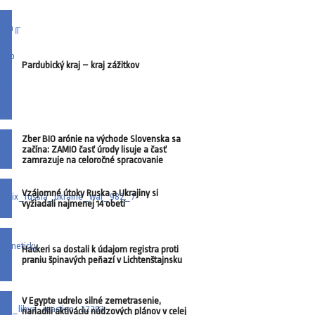
Pardubický kraj – kraj zážitkov
Zber BIO arónie na východe Slovenska sa
začína: ZAMIO časť úrody lisuje a časť
zamrazuje na celoročné spracovanie
Vzájomné útoky Ruska a Ukrajiny si
vyžiadali najmenej 14 obetí
Hackeri sa dostali k údajom registra proti
praniu špinavých peňazí v Lichtenštajnsku
V Egypte udrelo silné zemetrasenie,
nariadili aktiváciu núdzových plánov v celej