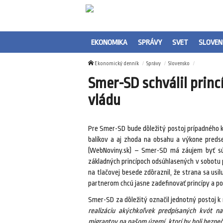
EKONOMIKA
SPRÁVY
SVET
SLOVEN
Ekonomický denník
Správy
Slovensko
Smer-SD schválil princ
vládu
Pre Smer-SD bude dôležitý postoj prípadného k
balíkov a aj zhoda na obsahu a výkone predse
(WebNoviny.sk) – Smer-SD má záujem byť súča
základných princípoch odsúhlasených v sobotu
na tlačovej besede zdôraznil, že strana sa usi
partnerom chcú jasne zadefinovať princípy a p
Smer-SD za dôležitý označil jednotný postoj k 
realizáciu akýchkoľvek predpísaných kvót n
migrantov na našom území, ktorí by boli bezpe