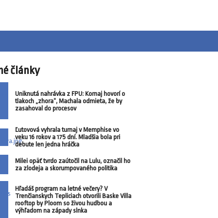
né články
Uniknutá nahrávka z FPU: Kornaj hovorí o
tlakoch „zhora“, Machala odmieta, že by
zasahoval do procesov
Ľutovová vyhrala turnaj v Memphise vo
veku 16 rokov a 175 dní. Mladšia bola pri
debute len jedna hráčka
Milei opäť tvrdo zaútočil na Lulu, označil ho
za zlodeja a skorumpovaného politika
Hľadáš program na letné večery? V
Trenčianskych Tepliciach otvorili Baske Villa
rooftop by Ploom so živou hudbou a
výhľadom na západy slnka