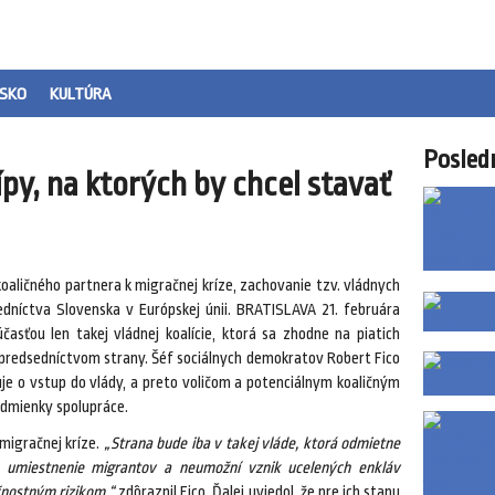
SKO
KULTÚRA
Posled
ípy, na ktorých by chcel stavať
oaličného partnera k migračnej kríze, zachovanie tzv. vládnych
dníctva Slovenska v Európskej únii. BRATISLAVA 21. februára
sťou len takej vládnej koalície, ktorá sa zhodne na piatich
 predsedníctvom strany. Šéf sociálnych demokratov Robert Fico
luje o vstup do vlády, a preto voličom a potenciálnym koaličným
odmienky spolupráce.
migračnej kríze.
„Strana bude iba v takej vláde, ktorá odmietne
a umiestnenie migrantov a neumožní vznik ucelených enkláv
čnostným rizikom,“
zdôraznil Fico. Ďalej uviedol, že pre ich stanu