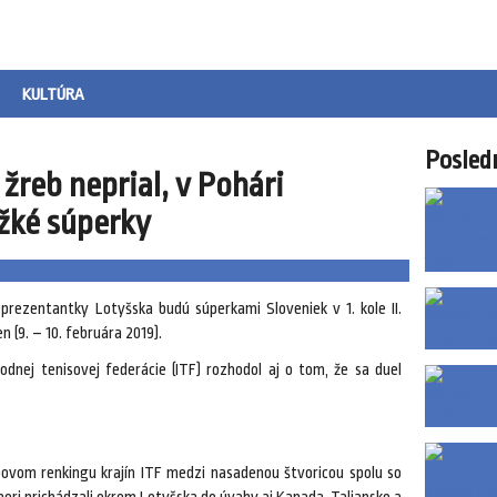
KULTÚRA
Posled
reb neprial, v Pohári
ažké súperky
prezentantky Lotyšska budú súperkami Sloveniek v 1. kole II.
 (9. – 10. februára 2019).
odnej tenisovej federácie (ITF) rozhodol aj o tom, že sa duel
ovom renkingu krajín ITF medzi nasadenou štvoricou spolu so