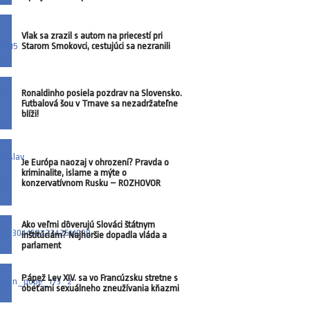
Vlak sa zrazil s autom na priecestí pri
Starom Smokovci, cestujúci sa nezranili
Ronaldinho posiela pozdrav na Slovensko.
Futbalová šou v Trnave sa nezadržateľne
blíži!
Je Európa naozaj v ohrození? Pravda o
kriminalite, islame a mýte o
konzervatívnom Rusku – ROZHOVOR
Ako veľmi dôverujú Slováci štátnym
inštitúciám? Najhoršie dopadla vláda a
parlament
Pápež Lev XIV. sa vo Francúzsku stretne s
obeťami sexuálneho zneužívania kňazmi