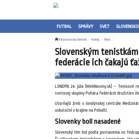
FUTBAL
SPRÁVY
SVET
SLOVENSKO
Ekonomický denník
Hokej
Tenis
Slovenským tenistkám ž
federácie ich čakajú ť
LONDÝN 24. júla (WebNoviny.sk) – Tenisové re
svetovej skupiny Pohára federácie družstiev žien
Utorňajší žreb v londýnskej centrále Medzinár
uskutoční v krajine na Pobaltí.
Slovenky boli nasadené
Slovenský tím bol podľa postavenia vo fedcup