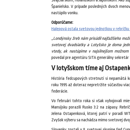
Švajčiarskom, Holandskom a Japonskom. Ako súp
Španielsko. V prípade posledných dvoch menov
nastúpilo vonku.
Odporúčame:
Halepová ostala svetovou jednotkou v rebríčku 
„Londýnsky žreb nám prisúdil najťažšieho mož
svetovej dvadsiatky a Lotyšsko je doma jed
vtedy, ak nastúpime v najsilnejšom možnom z
povedal pre agentúru SITA generálny sekretár
V lotyšskom tíme aj Ostapen
História fedcupových stretnutí si nepamätá k
roku 1995 až doteraz nepretržite súčasťou via
federácie.
Vo februári tohto roka si však vybojovali mie
Mansijsku porazili Rusko 3:2 na zápasy. Rebr
Jelena Ostapenková, ktorej patrí v poradí WTA
Zvyšok výberu sa nachádza mimo svetovej dvoj
Slovenky zostali v II. svetovej skupine Fed Cup