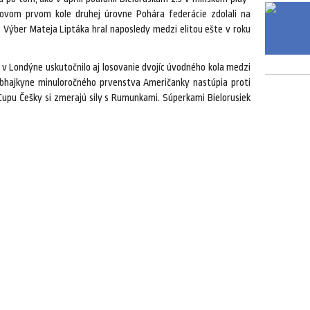
rovom prvom kole druhej úrovne Pohára federácie zdolali na
 Výber Mateja Liptáka hral naposledy medzi elitou ešte v roku
a v Londýne uskutočnilo aj losovanie dvojíc úvodného kola medzi
Obhajkyne minuloročného prvenstva Američanky nastúpia proti
 Cupu Češky si zmerajú sily s Rumunkami. Súperkami Bielorusiek