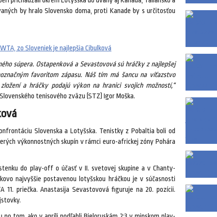
eri prichádzali okrem Lotyšska do úvahy aj Kanada, Taliansko a
aných by hralo Slovensko doma, proti Kanade by s určitosťou
WTA, zo Sloveniek je najlepšia Cibulková
ného súpera. Ostapenková a Sevastovová sú hráčky z najlepšej
noznačným favoritom zápasu. Náš tím má šancu na víťazstvo
ložení a hráčky podajú výkon na hranici svojich možností,“
 Slovenského tenisového zväzu (STZ) Igor Moška.
ková
onfrontáciu Slovenska a Lotyšska. Tenistky z Pobaltia boli od
cerých výkonnostných skupín v rámci euro-africkej zóny Pohára
stenku do play-off o účasť v II. svetovej skupine a v Chanty-
íčkovo najvyššie postavenou lotyšskou hráčkou je v súčasnosti
 11. priečka. Anastasija Sevastovová figuruje na 20. pozícii.
stovky.
u po tom, ako v apríli podľahli Bieloruskám 2:3 v minskom play-