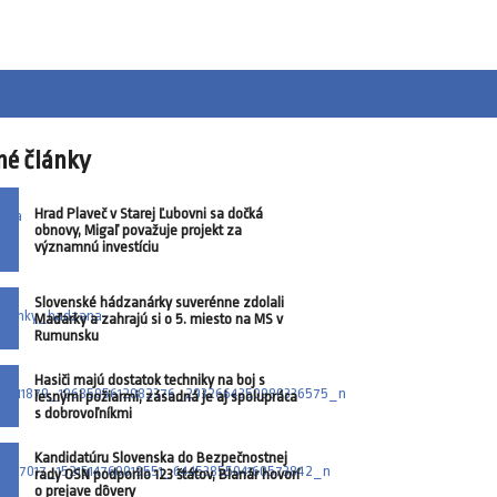
né články
Hrad Plaveč v Starej Ľubovni sa dočká
obnovy, Migaľ považuje projekt za
významnú investíciu
Slovenské hádzanárky suverénne zdolali
Maďarky a zahrajú si o 5. miesto na MS v
Rumunsku
Hasiči majú dostatok techniky na boj s
lesnými požiarmi, zásadná je aj spolupráca
s dobrovoľníkmi
Kandidatúru Slovenska do Bezpečnostnej
rady OSN podporilo 123 štátov, Blanár hovorí
o prejave dôvery