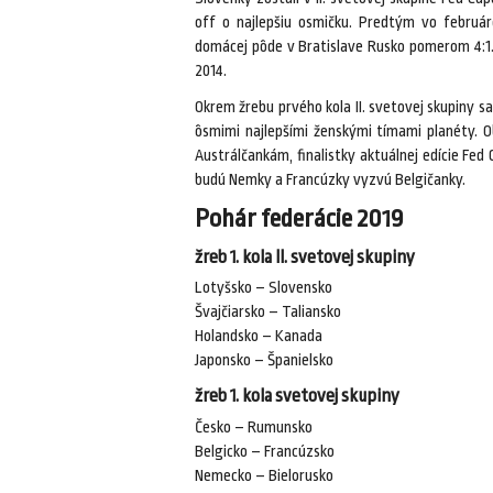
off o najlepšiu osmičku. Predtým vo februá
domácej pôde v Bratislave Rusko pomerom 4:1.
2014.
Okrem žrebu prvého kola II. svetovej skupiny s
ôsmimi najlepšími ženskými tímami planéty. 
Austrálčankám, finalistky aktuálnej edície Fed
budú Nemky a Francúzky vyzvú Belgičanky.
Pohár federácie 2019
žreb 1. kola II. svetovej skupiny
Lotyšsko – Slovensko
Švajčiarsko – Taliansko
Holandsko – Kanada
Japonsko – Španielsko
žreb 1. kola svetovej skupiny
Česko – Rumunsko
Belgicko – Francúzsko
Nemecko – Bielorusko