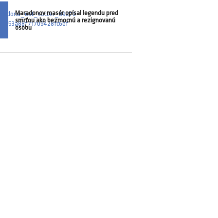
Maradonov masér opísal legendu pred
smrťou ako bezmocnú a rezignovanú
osobu