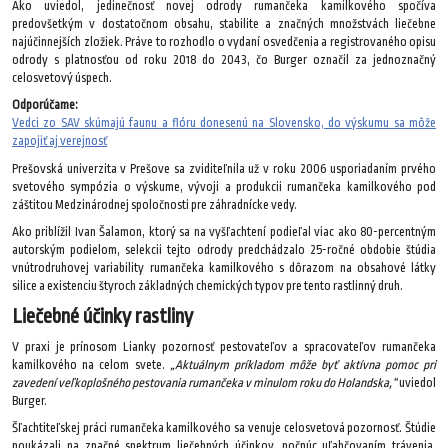
Ako uviedol, jedinečnosť novej odrody rumančeka kamilkového spočíva
predovšetkým v dostatočnom obsahu, stabilite a značných množstvách liečebne
najúčinnejších zložiek. Práve to rozhodlo o vydaní osvedčenia a registrovaného opisu
odrody s platnosťou od roku 2018 do 2043, čo Burger označil za jednoznačný
celosvetový úspech.
Odporúčame:
Vedci zo SAV skúmajú faunu a flóru donesenú na Slovensko, do výskumu sa môže
zapojiť aj verejnosť
Prešovská univerzita v Prešove sa zviditeľnila už v roku 2006 usporiadaním prvého
svetového sympózia o výskume, vývoji a produkcii rumančeka kamilkového pod
záštitou Medzinárodnej spoločnosti pre záhradnícke vedy.
Ako priblížil Ivan Šalamon, ktorý sa na vyšľachtení podieľal viac ako 80-percentným
autorským podielom, selekcii tejto odrody predchádzalo 25-ročné obdobie štúdia
vnútrodruhovej variability rumančeka kamilkového s dôrazom na obsahové látky
silice a existenciu štyroch základných chemických typov pre tento rastlinný druh.
Liečebné účinky rastliny
V praxi je prínosom Lianky pozornosť pestovateľov a spracovateľov rumančeka
kamilkového na celom svete.
„Aktuálnym príkladom môže byť aktívna pomoc pri
zavedení veľkoplošného pestovania rumančeka v minulom roku do Holandska,“
uviedol
Burger.
Šľachtiteľskej práci rumančeka kamilkového sa venuje celosvetová pozornosť. Štúdie
poukázali na značné spektrum liečebných účinkov, počnúc uľahčovaním trávenia,