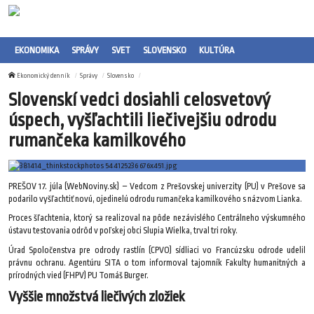
EKONOMIKA
SPRÁVY
SVET
SLOVENSKO
KULTÚRA
Ekonomický denník
Správy
Slovensko
Slovenskí vedci dosiahli celosvetový
úspech, vyšľachtili liečivejšiu odrodu
rumančeka kamilkového
PREŠOV 17. júla (WebNoviny.sk) – Vedcom z Prešovskej univerzity (PU) v Prešove sa
podarilo vyšľachtiť novú, ojedinelú odrodu rumančeka kamilkového s názvom Lianka.
Proces šľachtenia, ktorý sa realizoval na pôde nezávislého Centrálneho výskumného
ústavu testovania odrôd v poľskej obci Slupia Wielka, trval tri roky.
Úrad Spoločenstva pre odrody rastlín (CPVO) sídliaci vo Francúzsku odrode udelil
právnu ochranu. Agentúru SITA o tom informoval tajomník Fakulty humanitných a
prírodných vied (FHPV) PU Tomáš Burger.
Vyššie množstvá liečivých zložiek