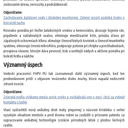
znižovaním stresu, nervozity a podráždenosti.
Odporúčame:
Zachytávanie dažďovej vody i dôsledný monitoring. Zelený rezort podniká kroky v
boji proti suchu
Rovnako pomáha pri liečbe žalúdočných vredov a hemoroidov, skracuje hojenie rán,
popálenín a natiahnutých svalov, eliminuje menštruačné kŕče, prináša úľavu pri
zápalových ochoreniach kĺbov, stimuluje činnosť bielych krviniek a činnosť imunitného
systému, obnovuje črevnú mikroflóru, podporuje potenie pri chrípke a prechladnutiach,
prospieva vlasom, ktorým dáva pevnosť, lesk a svetlejší nádych a aktívne pomáha pri
bolesti hrdla a nádche.
Významný úspech
Vedeckí pracovníci FHPV PU tak zaznamenali ďalší významný úspech, keď len
prednedávnom prišli s objavom invázneho druhu muchy, ktorá napadá nedozreté
zdravé ovocie.
Odporúčame:
Zvieratá podľa výskumu menia svoje zvyky a vychádzajú von v noci, chcú sa vyhnúť
kontaktu s ľuďmi
Vlani vyšľachtili nový unikátny druh mäty piepornej s názvom Kristínka s veľmi
vysokým obsahom mentolu a pred dvoma rokmi sa zaslúžili o priznanie patentu za
vypracovanie unikátnej technológie izolácie prírodných látok z plodov liečivých
rastlín.