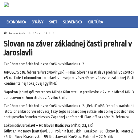
EKONOMIKA
SPRÁVY
SVET
SLOVENSKO
KULTÚRA
Ekonomický denník
Šport
KHL
Slovan na záver základnej časti prehral v
Jaroslavli
Ťahúňom domácich bol Jegor Korškov s bilanciou 1+2.
JAROSLAVĽ 18. februára (WebNoviny.sk) – Hráči Slovana Bratislava prehrali vo štvrtok
1:5 na ľade Lokomotivu Jaroslavľ vo svojom záverečnom zápase v základnej časti
Kontinentálnej hokejovej ligy (KHL).
Napokon jediný gól zverencov Miloša Říhu strelil v presilovke v 27. min Michel Miklík
pohotovou krížnou strelou z ľavého kruhu.
Ťahúňom domácich bol Jegor Korškov s bilanciou 1+2. „Belasí“ už 8. februára nadobudli
istotu prieniku do vyraďovacej fázy tejto nadnárodnej súťaže, idú do nej z posledného
postupového ôsmeho miesta v Západnej konferencii. Play-off sa začne 21. februára.
Lokomotiv Jaroslavľ – HC Slovan Bratislava 5:1 (1:0, 2:1, 2:0)
Góly:
17. Mosaľov (Kartajev), 30. Polunin (Ľubuškin, Korškov), 36. Čistov (D. Maľcev),
46. Korškov (Kraskovskij), 55. Kraskovskij (Korškov, Polunin) – 27. Miklík