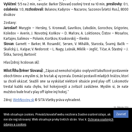
Vylúčení
: 5:5 na 2 min, navyše: Barker (Slovan) osobný trest na 10 min,
presilovky
: 0:1,
oslabenia
: 1:0,
rozhodovali
: Bulanov, Kadyrov – Nazarov, Sazonov (všetci Rus.), 8000
divákov
Zostavy:
Jaroslavľ
: Murygin – Hersley, S. Kronwall, Gavrikov, Ľubuškin, Gorochov, Grigoriev,
Koledov – Averin, J. Novotný, Koňkov – D. Maľcev, A. Loktionov, Čistov – Mosaľov,
Kartajev, Galimov – Polunin, Korškov, Kraskovskij – Ilienko
Slovan
: Garnett – Barker, M. Rosandič, Sersen, V. Mihálik, Starosta, Švarný, Bačík –
Skalický, L. Kašpar, V. Nedorost – L. Nagy, Lušnák, Miklík – Jeglič, Tičar, A. Šťastný – J.
Šiška, Surový, Bartovič
Hlas (zdroj: hcslovan.sk):
Miloš Říha (tréner Slovana):
„Zápas už nemohol nijako ovplyvniť tabuľkové postavenie
oboch tímov a myslím si, že hra tak aj vyzerala. Domáci postavili mladých hráčov, ktorí
sa chceli ukázať. Snažili sme sa vyskúšať niektoré situácie pred play-off. Lokomotiv
trestal každú našu chybu, bol hokejovejší a zvíťazil zaslúžene. Myslím si, že naše
mužstvo bude hrať v play off úplne iný hokej.“
Zdroj:
WebNoviny.sk
© SITA Všetky práva vyhradené.
18. februára 2016
Zavrieť
Web obsahuje cookies. Prevádzkovateľ webu nezbiera žiadne osobné údaje, ak
nie ste registrovaný. Web obsahuje prvky tretích strán. Viac k:
Ochrana osobných
údajov a cookies