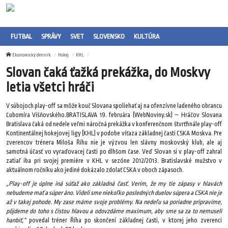
FUTBAL
SPRÁVY
SVET
SLOVENSKO
KULTÚRA
Ekonomický denník
Hokej
KHL
Slovan čaká ťažká prekážka, do Moskvy
letia všetci hráči
V súbojoch play-off sa môže kouč Slovana spoliehať aj na ofenzívne ladeného obrancu
Ľubomíra Višňovského.BRATISLAVA 19. februára (WebNoviny.sk) – Hráčov Slovana
Bratislava čaká od nedele veľmi náročná prekážka v konferenčnom štvrťfinále play-off
Kontinentálnej hokejovej ligy (KHL) v podobe víťaza základnej časti CSKA Moskva. Pre
zverencov trénera Miloša Říhu nie je výzvou len slávny moskovský klub, ale aj
samotná účasť vo vyraďovacej časti po dlhšom čase. Veď Slovan si v play-off zahral
zatiaľ iba pri svojej premiére v KHL v sezóne 2012/2013. Bratislavské mužstvo v
aktuálnom ročníku ako jediné dokázalo zdolať CSKA v oboch zápasoch.
„Play-off je úplne iná súťaž ako základná časť. Verím, že my tie zápasy v hlavách
nebudeme mať a súper áno. Videli sme niekoľko posledných duelov súpera a CSKA nie je
až v takej pohode. My zase máme svoje problémy. Na nedeľu sa poriadne pripravíme,
pôjdeme do toho s čistou hlavou a odovzdáme maximum, aby sme sa za to nemuseli
hanbiť,“
povedal tréner Říha po skončení základnej časti, v ktorej jeho zverenci