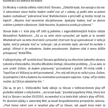
nazbierali v 60 dueloch 89 bodov.
Do Moskvy v sobotu odletia všetci hráči Slovana.
„Dôležité bude, kto nastúpi a kto nie.
O zdravotnom stave hráčov budem vedieť viac až v sobotu, aj podľa toho sa potom
budem rozhodovať,“
pokračoval kouč Bratislavčanov a prezradil aj možný recept na
úspech:
„Musíme hrať nesmierne disciplinovane. Spokojný budem, keď sa domov
vrátime s jedným víťazstvom. Stále hovorím, že polovica zvonku je výborná.“
Slovan bude v 1. kole play-off čeliť aj jednému z najproduktívnejších hráčov súťaže
Alexandrovi Radulovovi.
„Dá sa na neho niečo vymyslieť, ale lepšie je to nerobiť.
Mnohokrát som na neho chcel niečo vymyslieť, chcel som ho aj vyprovokovať. U neho je
lepšie, keď je pokojný. Keď sa ‘vyhecuje‘, tak je omnoho lepší, ako keď ho necháte v
pokoji. Všímať si ho nebudeme, žiadne provokovanie. Budeme však k nemu bližšie
pristupovať,“
dodal Říha.
V súbojoch play-off sa môže kouč Slovana spoliehať aj na ofenzívne ladeného obrancu
Ľubomíra Višňovského, ktorého dlhodobo limitujú zdravotné problémy.
„Čo sa dalo, to
som urobil. Dúfam, že budem pripravený,“
poznamenal v piatok 39-ročný rodák z
Topoľčian a k blížiacej sa sérii poznamenal:
„Pre celý náš tím je to veľká výzva. Dúfam,
že potrápime CSKA a budeme mu minimálne vyrovnaným súperom. V play-off je všetko
možné. Aj CSKA je zdolateľný tím.“
Zdá sa, že pre Ľ. Višňovského budú súboje za Slovan v tohtosezónnom play-off
posledné súťažné v celej kariére.
„Asi to tak bude,“
povedal populárny Višňa, ktorý síce
hral za Slovan v sezóne 2012/2013, no nemohol si za tento klub zahrať v play-off KHL.
Po skončení výluky v zámorskej NHL sa musel bezpodmienečne presunúť do zámoria.
„Pred troma rokmi som si nezahral play-off za Slovan, tak aspoň teraz mám tú